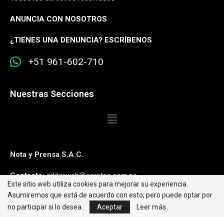
ANUNCIA CON NOSOTROS
¿
TIENES UNA DENUNCIA? ESCRÍBENOS
+51 961-602-710
Nuestras Secciones
Nota y Prensa S.A.C.
Contacto:
editorweb@caretas.com.pe
Este sitio web utiliza cookies para mejorar su experiencia.
Asumiremos que está de acuerdo con esto, pero puede optar por
Síguenos:
no participar si lo desea.
Aceptar
Leer más