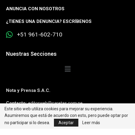
ANUNCIA CON NOSOTROS
¿
TIENES UNA DENUNCIA? ESCRÍBENOS
+51 961-602-710
Nuestras Secciones
Nota y Prensa S.A.C.
Contacto:
editorweb@caretas.com.pe
Este sitio web utiliza cookies para mejorar su experiencia.
Síguenos:
Asumiremos que está de acuerdo con esto, pero puede optar por
no participar si lo desea.
Aceptar
Leer más