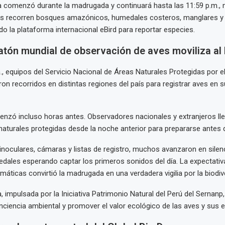
 comenzó durante la madrugada y continuará hasta las 11:59 p.m., 
s recorren bosques amazónicos, humedales costeros, manglares 
ndo la plataforma internacional eBird para reportar especies.
tón mundial de observación de aves moviliza al
., equipos del Servicio Nacional de Áreas Naturales Protegidas por e
ron recorridos en distintas regiones del país para registrar aves en 
nzó incluso horas antes. Observadores nacionales y extranjeros ll
naturales protegidas desde la noche anterior para prepararse antes 
binoculares, cámaras y listas de registro, muchos avanzaron en silen
ales esperando captar los primeros sonidos del día. La expectativa
áticas convirtió la madrugada en una verdadera vigilia por la biodiv
 impulsada por la Iniciativa Patrimonio Natural del Perú del Sernan
onciencia ambiental y promover el valor ecológico de las aves y sus