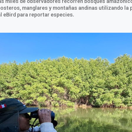
ras miles de observadores recorren bosques amazónic
osteros, manglares y montañas andinas utilizando la 
l eBird para reportar especies.