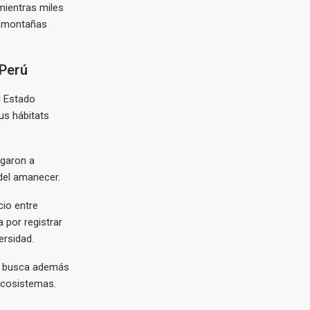
mientras miles
y montañas
 Perú
l Estado
sus hábitats
egaron a
del amanecer.
cio entre
 por registrar
ersidad.
p, busca además
 ecosistemas.