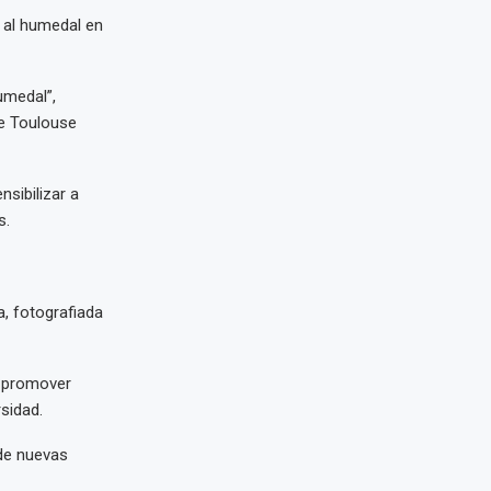
o al humedal en
umedal”,
de Toulouse
sibilizar a
s.
, fotografiada
a promover
sidad.
 de nuevas