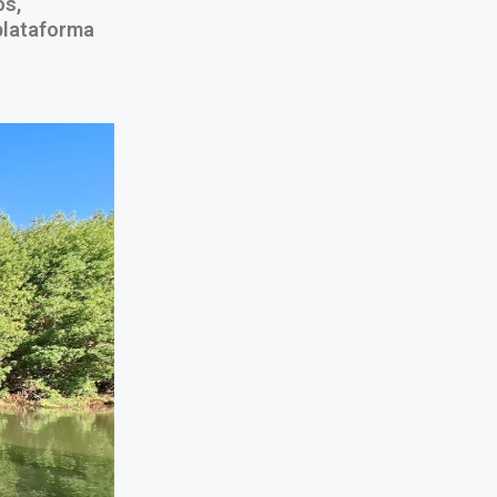
os,
plataforma