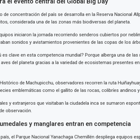
era el evento central del Global Big Day
nto de concentración del país se desarrolla en la Reserva Nacional Al
itos, considerada una de las zonas más biodiversas del planeta.
 equipos iniciaron la jornada recorriendo senderos cubiertos por neb
raban sonidos y avistamientos provenientes de las copas de los árbo
rú es clave en esta competencia mundial? Porque alberga una de la
 aves del planeta gracias a la variedad de ecosistemas presentes en 
 Histórico de Machupicchu, observadores recorren la ruta Huiñayhua
ecies emblemáticas como el gallito de las rocas, colibríes andinos y
ales y extranjeros que visitaban la ciudadela inca se sumaron espo
 de observación.
umedales y manglares entran en competencia
l país, el Parque Nacional Yanachaga Chemillén despliega equipos es