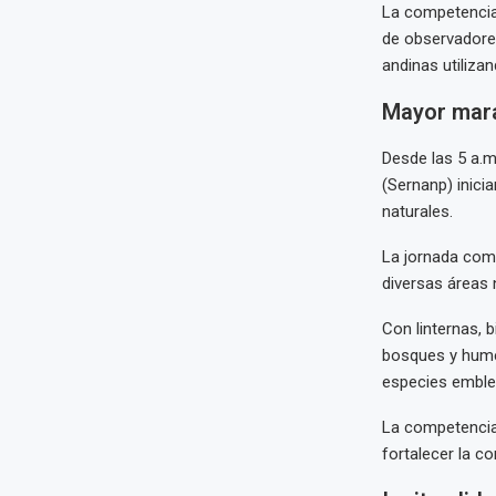
La competencia
de observadore
andinas utiliza
Mayor mara
Desde las 5 a.m
(Sernanp) inicia
naturales.
La jornada come
diversas áreas 
Con linternas, 
bosques y humed
especies emblem
La competencia,
fortalecer la c