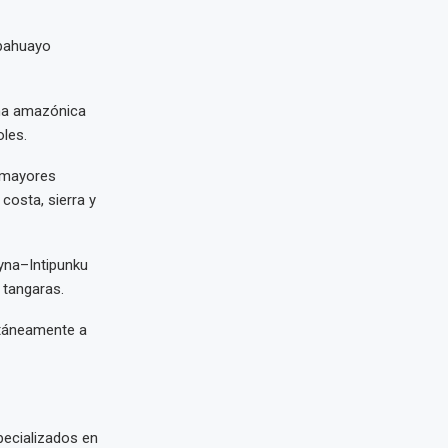
lpahuayo
lina amazónica
les.
s mayores
costa, sierra y
yna–Intipunku
 tangaras.
ntáneamente a
pecializados en