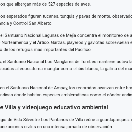
os que albergan más de 527 especies de aves.
tros esperados figuran tucanes, tunquis y pavas de monte, observad
ancia y Control San Alberto.
, el Santuario Nacional Lagunas de Mejía concentra el monitoreo de 
 Norteamérica y el Ártico. Garzas, playeros y gaviotas sobrevuelan
 de los refugios más importantes del Pacífico.
ís, el Santuario Nacional Los Manglares de Tumbes mantiene activa l
ciadas al ecosistema manglar como el ibis blanco, la gallina del ma
 en el Santuario Nacional de Ampay, los recorridos avanzan entre bo
ndinas donde habitan especies emblemáticas como el cóndor andin
e Villa y videojuego educativo ambiental
ugio de Vida Silvestre Los Pantanos de Villa reúne a guardaparques, v
anizaciones civiles en una intensa jornada de observación.