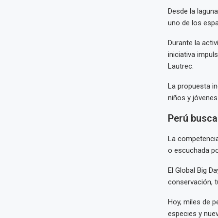
Desde la laguna
uno de los espa
Durante la acti
iniciativa impu
Lautrec.
La propuesta in
niños y jóvene
Perú busca 
La competencia 
o escuchada pod
El Global Big D
conservación, t
Hoy, miles de p
especies y nuev