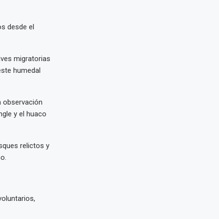
os desde el
aves migratorias
 este humedal
a observación
ngle y el huaco
sques relictos y
o.
oluntarios,