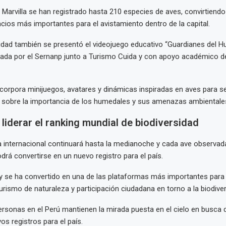
 Marvilla se han registrado hasta 210 especies de aves, convirtiend
cios más importantes para el avistamiento dentro de la capital.
vidad también se presentó el videojuego educativo “Guardianes del H
lsada por el Sernanp junto a Turismo Cuida y con apoyo académico 
corpora minijuegos, avatares y dinámicas inspiradas en aves para sen
s sobre la importancia de los humedales y sus amenazas ambientale
liderar el ranking mundial de biodiversidad
internacional continuará hasta la medianoche y cada ave observada
rá convertirse en un nuevo registro para el país.
ay se ha convertido en una de las plataformas más importantes par
urismo de naturaleza y participación ciudadana en torno a la biodiver
ersonas en el Perú mantienen la mirada puesta en el cielo en busca
os registros para el país.