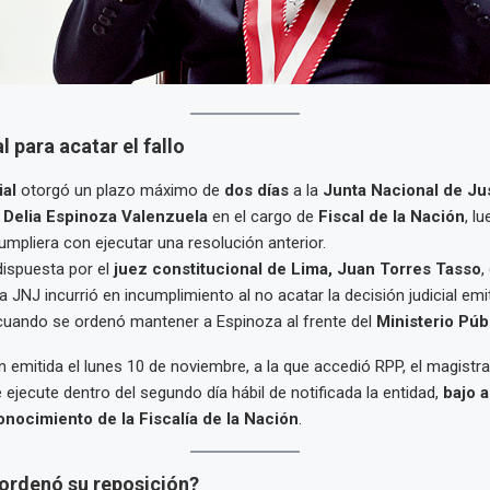
l para acatar el fallo
al
otorgó un plazo máximo de
dos días
a la
Junta Nacional de Jus
 Delia Espinoza Valenzuela
en el cargo de
Fiscal de la Nación
, l
cumpliera con ejecutar una resolución anterior.
dispuesta por el
juez constitucional de Lima, Juan Torres Tasso
,
a JNJ incurrió en incumplimiento al no acatar la decisión judicial emi
cuando se ordenó mantener a Espinoza al frente del
Ministerio Púb
n emitida el lunes 10 de noviembre, a la que accedió RPP, el magist
e ejecute dentro del segundo día hábil de notificada la entidad,
bajo 
onocimiento de la Fiscalía de la Nación
.
 ordenó su reposición?