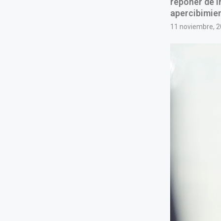
reponer de i
apercibimient
11 noviembre, 