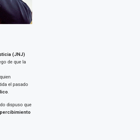
ticia (JNJ)
uego de que la
 quien
tida el pasado
lico
.
rado dispuso que
apercibimiento