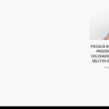
LUNA VICTORIA ASUME COMO
FISCALÍA SOLI
JEFE DE LA SUNAT: LOS RETOS
PRISIÓN P
DEL NUEVO
COLCHADO PO
SUPERINTENDENTE
DELITOS DE C
6 agosto, 2026
6 agost