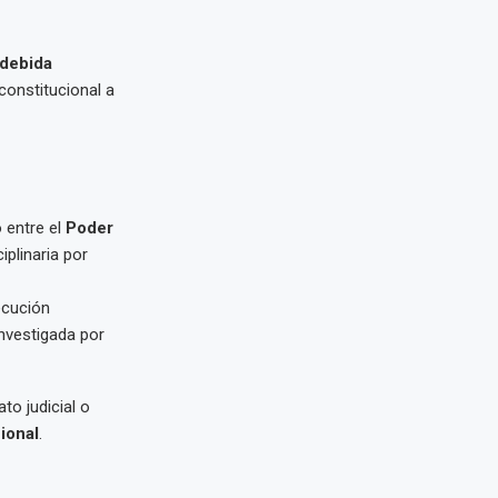
debida
constitucional a
 entre el
Poder
iplinaria por
ecución
investigada por
to judicial o
ional
.