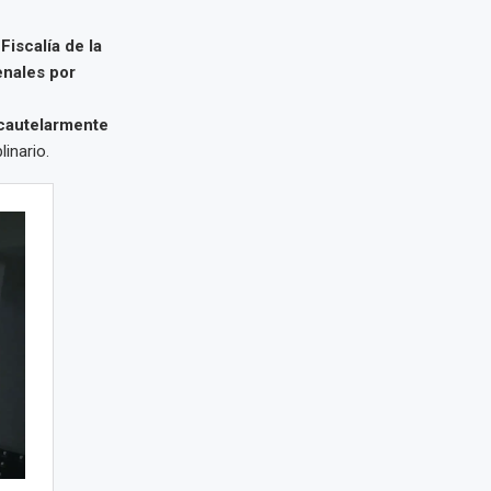
a
Fiscalía de la
nales por
 cautelarmente
inario.