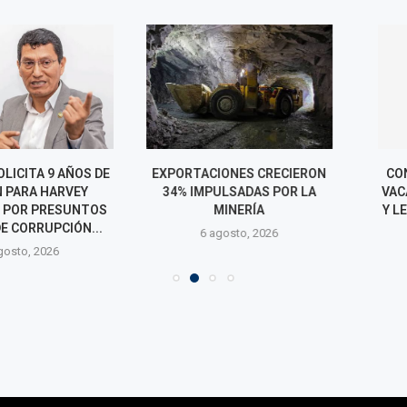
CITA 9 AÑOS DE
EXPORTACIONES CRECIERON
CONCEJO DE 
ARA HARVEY
34% IMPULSADAS POR LA
VACANCIA DE
R PRESUNTOS
MINERÍA
Y LEO DE PAZ 
ORRUPCIÓN...
6 agosto, 2026
6 agos
o, 2026