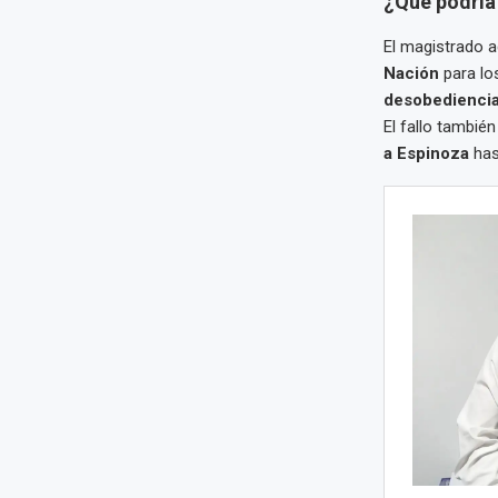
¿Qué podría 
El magistrado a
Nación
para los
desobediencia 
El fallo también
a Espinoza
hast