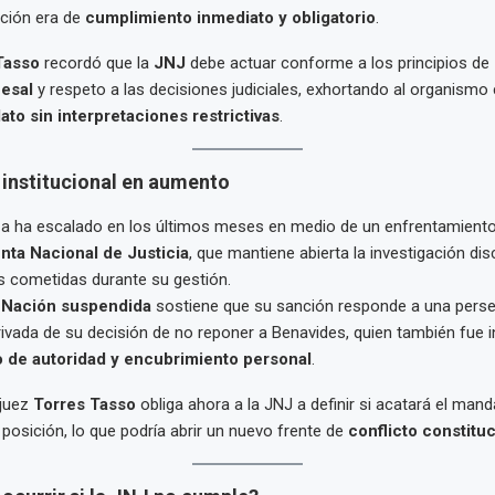
ición era de
cumplimiento inmediato y obligatorio
.
Tasso
recordó que la
JNJ
debe actuar conforme a los principios de
esal
y respeto a las decisiones judiciales, exhortando al organismo 
ato sin interpretaciones restrictivas
.
 institucional en aumento
za ha escalado en los últimos meses en medio de un enfrentamiento
nta Nacional de Justicia
, que mantiene abierta la investigación disc
s cometidas durante su gestión.
a Nación suspendida
sostiene que su sanción responde a una pers
erivada de su decisión de no reponer a Benavides, quien también fue 
 de autoridad y encubrimiento personal
.
 juez
Torres Tasso
obliga ahora a la JNJ a definir si acatará el manda
 posición, lo que podría abrir un nuevo frente de
conflicto constituc