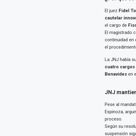
El juez
Fidel To
cautelar innov
el cargo de
Fis
El magistrado c
continuidad en 
el procedimiento
La JNJ había s
cuatro cargos 
Benavides
en e
JNJ mantiene
Pese al mandato
Espinoza, argum
proceso.
Según su resolu
suspensión siga