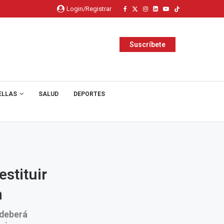
Login/Registrar
Suscríbete
ELLAS
SALUD
DEPORTES
estituir
n
 deberá