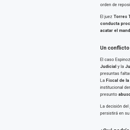
orden de repos
El juez
Torres 
conducta proc
acatar el mand
Un conflicto
El caso Espino
Judicial
y la
Ju
presuntas falta
La
Fiscal de l
institucional d
presunto
abuso
La decisión del
persistirá en su