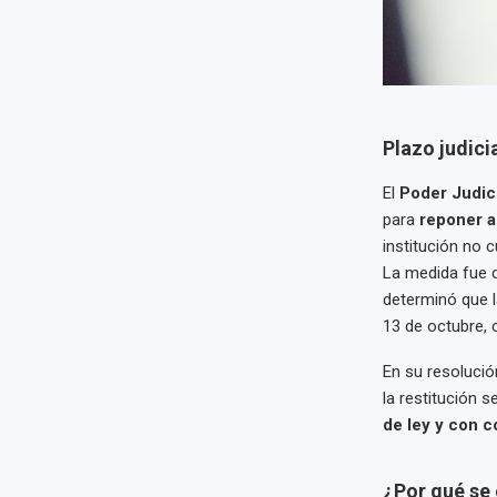
Plazo judicia
El
Poder Judici
para
reponer a
institución no 
La medida fue 
determinó que l
13 de octubre, 
En su resolució
la restitución s
de ley y con c
¿Por qué se