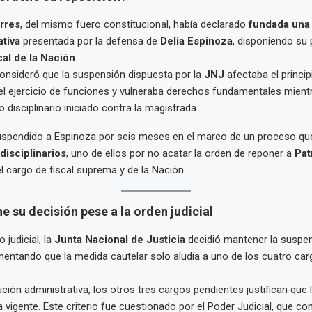
rres
, del mismo fuero constitucional, había declarado
fundada una
ativa
presentada por la defensa de
Delia Espinoza
, disponiendo su
cal de la Nación
.
onsideró que la suspensión dispuesta por la
JNJ
afectaba el princip
el ejercicio de funciones y vulneraba derechos fundamentales mientr
 disciplinario iniciado contra la magistrada.
uspendido a Espinoza por seis meses en el marco de un proceso que
disciplinarios
, uno de ellos por no acatar la orden de reponer a
Pat
l cargo de fiscal suprema y de la Nación.
 su decisión pese a la orden judicial
 judicial, la
Junta Nacional de Justicia
decidió mantener la suspe
entando que la medida cautelar solo aludía a uno de los cuatro car
ción administrativa, los otros tres cargos pendientes justifican que 
 vigente. Este criterio fue cuestionado por el Poder Judicial, que co