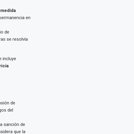
 medida
 permanencia en
io de
as se resolvía
 incluye
ricia
nsión de
gos del
la sanción de
nsidera que la