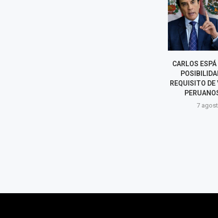
¿LOS PERUANOS PODRÁN
CARLOS ESPÁ
VIAJAR A MÉXICO SIN VISA?
POSIBILIDA
ESTO SE SABE TRAS EL
REQUISITO DE 
RESTABLECIMIENTO...
PERUANOS 
7 agosto, 2026
7 agost