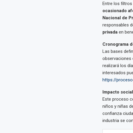
Entre los filtro
ocasionado afe
Nacional de P
responsables de
privada
en benef
Cronograma d
Las bases defini
observaciones 
realizará los dí
interesados pue
https://proces
Impacto social
Este proceso c
niños y niñas de
confianza ciuda
industria se c