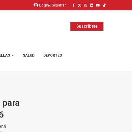
Login/Registrar
Suscríbete
ELLAS
SALUD
DEPORTES
 para
6
erá