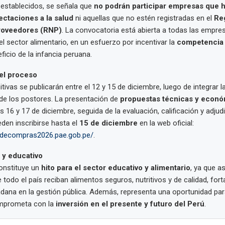
s establecidos, se señala que
no podrán participar empresas que 
ctaciones a la salud
ni aquellas que no estén registradas en el
Re
roveedores (RNP)
. La convocatoria está abierta a todas las empre
l sector alimentario, en un esfuerzo por incentivar la
competencia y
icio de la infancia peruana.
el proceso
tivas se publicarán entre el 12 y 15 de diciembre, luego de integrar l
de los postores. La presentación de
propuestas técnicas y econó
as 16 y 17 de diciembre, seguida de la evaluación, calificación y adjud
den inscribirse hasta el
15 de diciembre
en la web oficial:
odecompras2026.pae.gob.pe/
.
 y educativo
onstituye un
hito para el sector educativo y alimentario
, ya que a
 todo el país reciban alimentos seguros, nutritivos y de calidad, fort
dana en la gestión pública. Además, representa una oportunidad par
omprometa con la
inversión en el presente y futuro del Perú
.