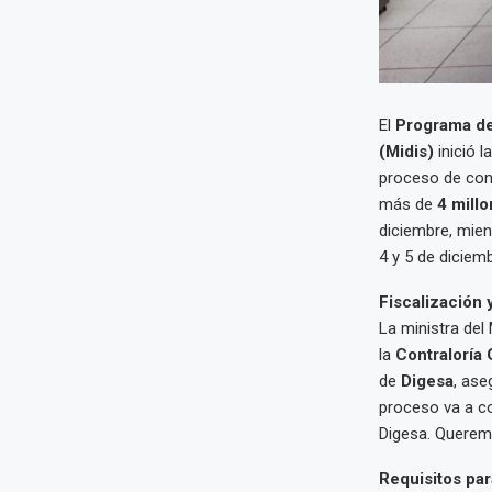
El
Programa de
(Midis)
inició l
proceso de cont
más de
4 mill
diciembre, mien
4 y 5 de diciemb
Fiscalización 
La ministra del 
la
Contraloría 
de
Digesa
, as
proceso va a co
Digesa. Queremo
Requisitos par