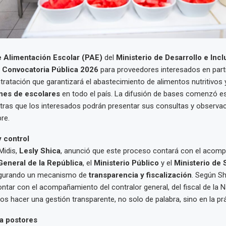
 Alimentación Escolar (PAE)
del
Ministerio de Desarrollo e Incl
a
Convocatoria Pública 2026
para proveedores interesados en parti
ratación que garantizará el abastecimiento de alimentos nutritivos y
ones de escolares
en todo el país. La difusión de bases comenzó e
tras que los interesados podrán presentar sus consultas y observac
re.
y control
Midis,
Lesly Shica
, anunció que este proceso contará con el acom
General de la República
, el
Ministerio Público
y el
Ministerio de 
egurando un mecanismo de
transparencia y fiscalización
. Según Sh
ntar con el acompañamiento del contralor general, del fiscal de la N
s hacer una gestión transparente, no solo de palabra, sino en la prá
a postores