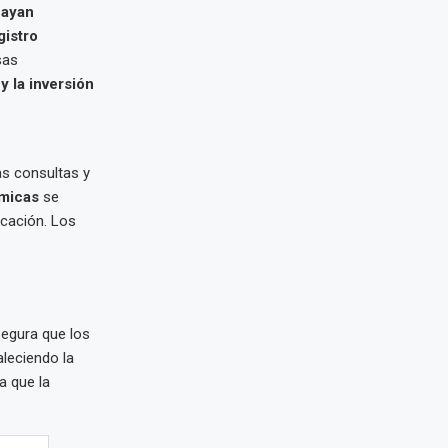
hayan
gistro
sas
 la inversión
as consultas y
micas
se
icación. Los
segura que los
aleciendo la
a que la