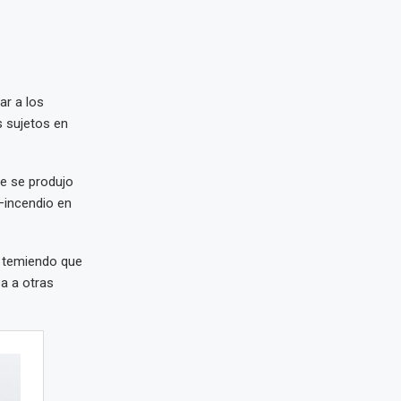
ar a los
s sujetos en
e se produjo
—incendio en
s, temiendo que
a a otras