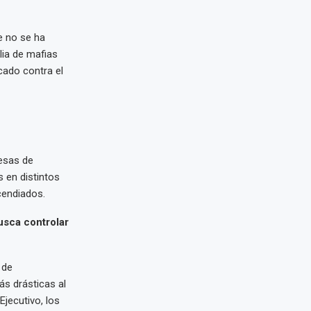
ue no se ha
lia de mafias
cado contra el
esas de
s en distintos
cendiados.
usca controlar
 de
ás drásticas al
Ejecutivo, los