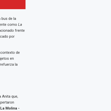
n bus de la
mente como
La
tacionado frente
acado por
 contexto de
ujetos en
refuerza la
a Anita que,
spertaron
a
La Molina -