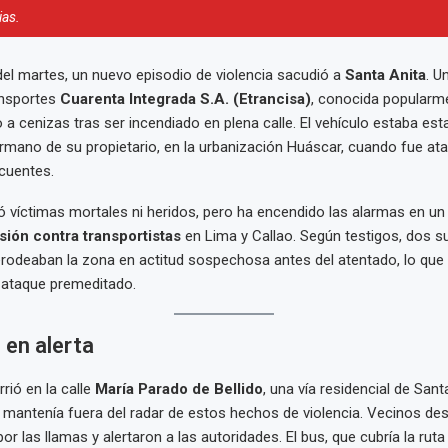
ias.
el martes, un nuevo episodio de violencia sacudió a
Santa Anita
. U
ansportes
Cuarenta Integrada S.A. (Etrancisa)
, conocida popular
o a cenizas tras ser incendiado en plena calle. El vehículo estaba es
ermano de su propietario, en la urbanización Huáscar, cuando fue at
cuentes.
ó víctimas mortales ni heridos, pero ha encendido las alarmas en un
sión contra transportistas
en Lima y Callao. Según testigos, dos s
odeaban la zona en actitud sospechosa antes del atentado, lo que 
 ataque premeditado.
 en alerta
rió en la calle
María Parado de Bellido
, una vía residencial de Sant
 mantenía fuera del radar de estos hechos de violencia. Vecinos de
r las llamas y alertaron a las autoridades. El bus, que cubría la rut