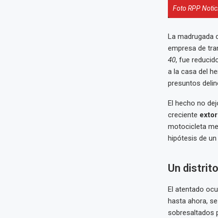
Foto RPP Notic
La madrugada d
empresa de tr
40
, fue reducid
a la casa del h
presuntos delin
El hecho no dej
creciente
extor
motocicleta mer
hipótesis de un
Un distrito
El atentado ocur
hasta ahora, se
sobresaltados po