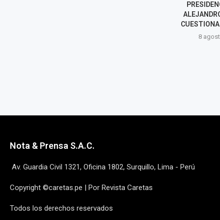
HARVEY COLCHADO Y
PRESIDEN
DIPUTADO RESPONDE:...
ALEJANDRO
CUESTIONA 
8 agosto, 2026
8 agost
Nota & Prensa S.A.C.
Av. Guardia Civil 1321, Oficina 1802, Surquillo, Lima - Perú
Copyright ©caretas.pe | Por Revista Caretas
Todos los derechos reservados