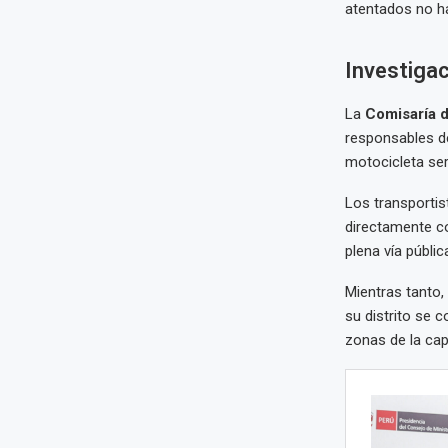
atentados no h
Investigac
La
Comisaría d
responsables de
motocicleta ser
Los transportis
directamente co
plena vía públi
Mientras tanto, 
su distrito se 
zonas de la capi