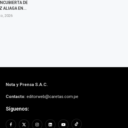
ENCUBIERTA DE
AFECTADAS POR SISMO EN
FAVOR DE PED
 ALIAGA EN...
PUMPUNYA, CHUPACA
PRÓXIM
to, 2026
7 agosto, 2026
7 agos
Nota y Prensa S.A.C.
Contacto:
editorweb@caretas.com.pe
Síguenos: