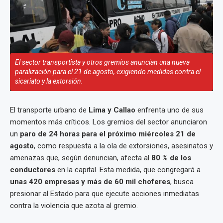
El sector transportista y otros gremios anuncian una nueva
paralización para el 21 de agosto, exigiendo medidas contra el
sicariato y la extorsión.
El transporte urbano de
Lima y Callao
enfrenta uno de sus
momentos más críticos. Los gremios del sector anunciaron
un
paro de 24 horas para el próximo miércoles 21 de
agosto
, como respuesta a la ola de extorsiones, asesinatos y
amenazas que, según denuncian, afecta al
80 % de los
conductores
en la capital. Esta medida, que congregará a
unas 420 empresas y más de 60 mil choferes
, busca
presionar al Estado para que ejecute acciones inmediatas
contra la violencia que azota al gremio.