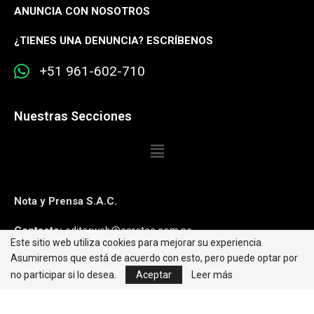
ANUNCIA CON NOSOTROS
¿
TIENES UNA DENUNCIA? ESCRÍBENOS
+51 961-602-710
Nuestras Secciones
Nota y Prensa S.A.C.
Contacto:
editorweb@caretas.com.pe
Este sitio web utiliza cookies para mejorar su experiencia.
Asumiremos que está de acuerdo con esto, pero puede optar por
Síguenos:
no participar si lo desea.
Aceptar
Leer más