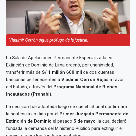
Vladimir Cerrón sigue prófugo de la justicia.
La Sala de Apelaciones Permanente Especializada en
Extinción de Dominio de Lima ordenó, por unanimidad,
transferir más de
S/ 1 millón 600 mil
de dos cuentas
bancarias pertenecientes a
Vladimir Cerrón Rojas
a favor
del Estado, a través del
Programa Nacional de Bienes
Incautados (Pronabi)
.
La decisión fue adoptada luego de que el tribunal confirmara
la sentencia emitida por el
Primer Juzgado Permanente de
Extinción de Dominio
el pasado
5 de mayo
, la cual declaró
fundada la demanda del Ministerio Público para extinguir el
dominio sobre los fondos incautados.