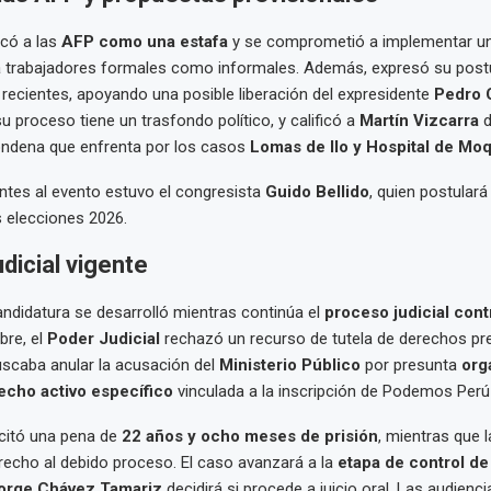
icó a las
AFP como una estafa
y se comprometió a implementar u
a trabajadores formales como informales. Además, expresó su post
 recientes, apoyando una posible liberación del expresidente
Pedro C
u proceso tiene un trasfondo político, y calificó a
Martín Vizcarra
d
condena que enfrenta por los casos
Lomas de Ilo y Hospital de Mo
entes al evento estuvo el congresista
Guido Bellido
, quien postulará
 elecciones 2026.
dicial vigente
andidatura se desarrolló mientras continúa el
proceso judicial con
bre, el
Poder Judicial
rechazó un recurso de tutela de derechos pr
scaba anular la acusación del
Ministerio Público
por presunta
org
echo activo específico
vinculada a la inscripción de Podemos Perú
citó una pena de
22 años y ocho meses de prisión
, mientras que 
erecho al debido proceso. El caso avanzará a la
etapa de control d
orge Chávez Tamariz
decidirá si procede a juicio oral. Las audienc