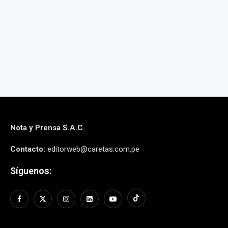
6 agosto, 2026
6 agos
Nota y Prensa S.A.C.
Contacto:
editorweb@caretas.com.pe
Síguenos: