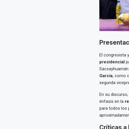
Presentaci
El congresista y
presidencial
pa
Sacsayhuamán (C
García
, como c
segunda vicepre
En su discurso
énfasis en la
re
para todos los 
aproximadament
Críticas a