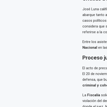
José Luna calif
abarque tanto 
casos políticos
considera que s
referirse a la 
Entre los asist
Nacional
en las
Proceso ju
El acto de prec
El 20 de noviem
defensa, que bu
criminal y coh
La
Fiscalía
soli
violación del d
donde el juez
J