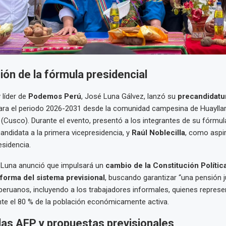
ón de la fórmula presidencial
 líder de
Podemos Perú
, José Luna Gálvez, lanzó su
precandidatu
ra el periodo 2026-2031 desde la comunidad campesina de Huaylla
usco). Durante el evento, presentó a los integrantes de su fórmul
andidata a la primera vicepresidencia, y
Raúl Noblecilla
, como aspir
sidencia.
, Luna anunció que impulsará un
cambio de la Constitución Polític
forma del sistema previsional
, buscando garantizar “una pensión j
peruanos, incluyendo a los trabajadores informales, quienes represe
e el 80 % de la población económicamente activa.
 las AFP y propuestas previsionales