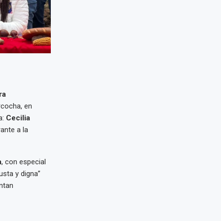
ra
rcocha, en
a:
Cecilia
ante a la
a
, con especial
usta y digna”
ntan