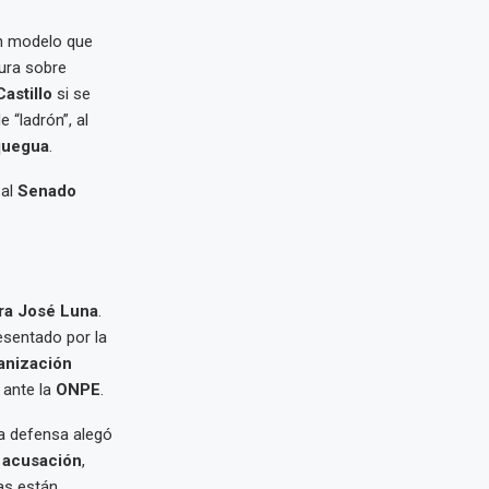
n modelo que
ura sobre
astillo
si se
e “ladrón”, al
quegua
.
 al
Senado
tra José Luna
.
esentado por la
anización
 ante la
ONPE
.
la defensa alegó
e acusación
,
ias están