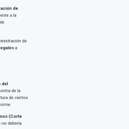
ación de
ente a la
ble
inistración de
legales
a
 del
ontra de la
stura de ciertos
forme.
nos (Corte
o
no debería