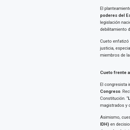
El planteamient
poderes del E
legislación naci
debilitamiento 
Cueto enfatizó 
justicia, espe
miembros de l
Cueto frente a
El congresista 
Congreso
. Re
Constitución. “
L
magistrados y d
Asimismo, cuest
IDH)
en decisio