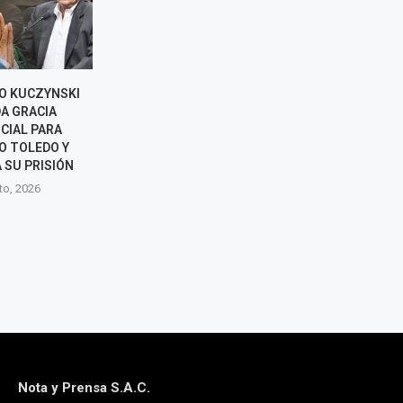
O KUCZYNSKI
KEIKO FUJIMORI FELICITA A
NORMA YARRO
A GRACIA
ABELARDO DE LA ESPRIELLA
POSIBLE 
CIAL PARA
TRAS ASUMIR LA PRESIDENCIA
REELECCIÓN 
O TOLEDO Y
DE COLOMBIA
RAFAEL LÓPEZ
 SU PRISIÓN
8 agosto, 2026
7 agos
to, 2026
Nota y Prensa S.A.C.