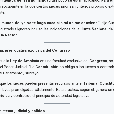
on
delitos de lesa humanidad
tampoco se están aplicando. Para él, 
reocupante en la que ciertos jueces priorizan criterios propios o ex
nte.
 mundo de ‘yo no te hago caso si a mí no me conviene’
”, dijo Cu
istrados ignoran incluso las indicaciones de la
Junta Nacional de 
 la Nación
.
a: prerrogativa exclusiva del Congreso
que la
Ley de Amnistía
es una facultad exclusiva del
Congreso
, no
el Poder Judicial. “La
Constitución
no obliga a los jueces a contrade
l Parlamento”, subrayó.
que los jueces pueden presentar recursos ante el
Tribunal Constit
r leyes promulgadas válidamente. Esta práctica, según él, genera un
rídica
y contradice el principio de autoridad legislativa.
istema judicial y político