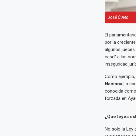
José Cueto
El parlamentari
por la crecient
algunos jueces.
caso” a las norm
inseguridad jurí
Como ejemplo, 
Nacional
, a ca
conocida com
forzada en Aya
¿Qué leyes es
No solo la Ley 