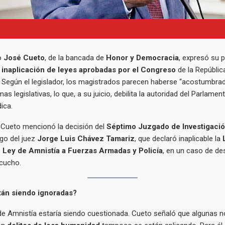
o
José Cueto
, de la bancada de
Honor y Democracia
, expresó su 
e
inaplicación de leyes aprobadas por el Congreso
de la Repúblic
 Según el legislador, los magistrados parecen haberse “acostumbra
as legislativas, lo que, a su juicio, debilita la autoridad del Parlamen
dica.
Cueto mencionó la decisión del
Séptimo Juzgado de Investigació
rgo del juez
Jorge Luis Chávez Tamariz
, que declaró inaplicable la
o
Ley de Amnistía a Fuerzas Armadas y Policía
, en un caso de de
cucho.
tán siendo ignoradas?
de Amnistía estaría siendo cuestionada. Cueto señaló que algunas 