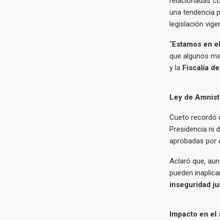
relacionadas c
una tendencia p
legislación vige
“
Estamos en el
que algunos mag
y la
Fiscalía de
Ley de Amnistí
Cueto recordó 
Presidencia ni d
aprobadas por e
Aclaró que, aun
pueden inaplica
inseguridad ju
Impacto en el s