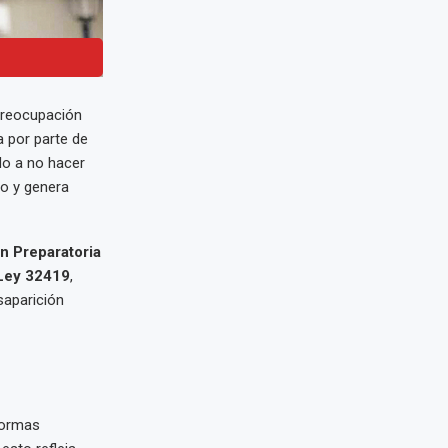
preocupación
a por parte de
do a no hacer
to y genera
n Preparatoria
Ley 32419
,
saparición
normas