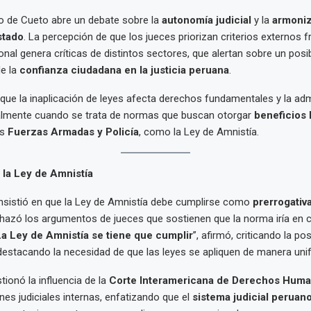
o de Cueto abre un debate sobre la
autonomía judicial
y la
armoniz
stado
. La percepción de que los jueces priorizan criterios externos fr
onal genera críticas de distintos sectores, que alertan sobre un posi
de la
confianza ciudadana en la justicia peruana
.
que la inaplicación de leyes afecta derechos fundamentales y la adm
cialmente cuando se trata de normas que buscan otorgar
beneficios 
as
Fuerzas Armadas y Policía
, como la Ley de Amnistía.
 la Ley de Amnistía
insistió en que la Ley de Amnistía debe cumplirse como
prerrogativa
chazó los argumentos de jueces que sostienen que la norma iría en c
a Ley de Amnistía se tiene que cumplir
”, afirmó, criticando la po
estacando la necesidad de que las leyes se apliquen de manera uni
ionó la influencia de la
Corte Interamericana de Derechos Huma
nes judiciales internas, enfatizando que el
sistema judicial peruan