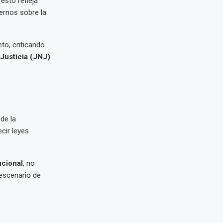
esto refleja
ternos sobre la
eto, criticando
Justicia (JNJ)
 de la
cir leyes
ucional
, no
 escenario de