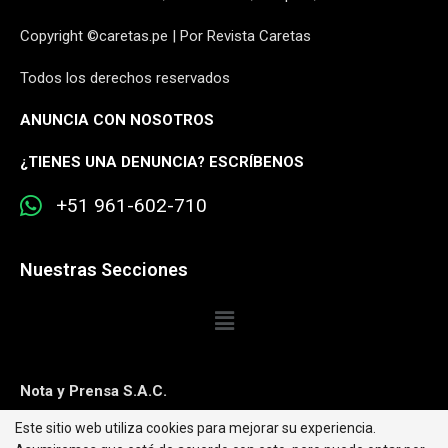
Copyright ©caretas.pe | Por Revista Caretas
Todos los derechos reservados
ANUNCIA CON NOSOTROS
¿
TIENES UNA DENUNCIA? ESCRÍBENOS
+51 961-602-710
Nuestras Secciones
Nota y Prensa S.A.C.
Este sitio web utiliza cookies para mejorar su experiencia.
Contacto:
editorweb@caretas.com.pe