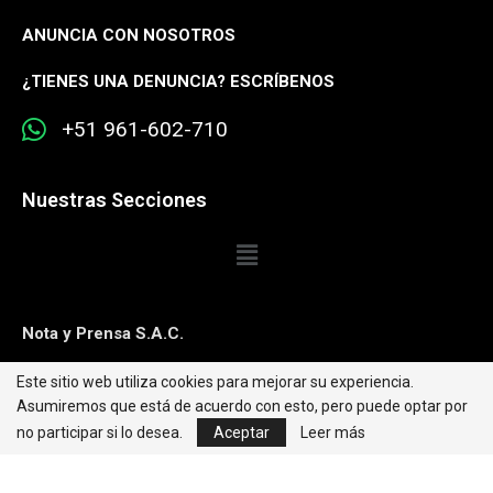
ANUNCIA CON NOSOTROS
¿
TIENES UNA DENUNCIA? ESCRÍBENOS
+51 961-602-710
Nuestras Secciones
Nota y Prensa S.A.C.
Este sitio web utiliza cookies para mejorar su experiencia.
Contacto:
editorweb@caretas.com.pe
Asumiremos que está de acuerdo con esto, pero puede optar por
Síguenos:
no participar si lo desea.
Aceptar
Leer más