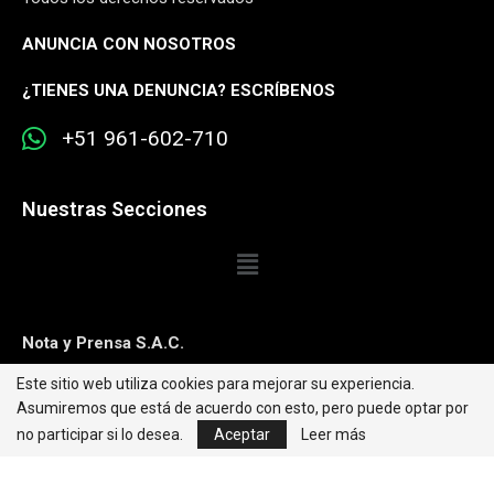
ANUNCIA CON NOSOTROS
¿
TIENES UNA DENUNCIA? ESCRÍBENOS
+51 961-602-710
Nuestras Secciones
Nota y Prensa S.A.C.
Este sitio web utiliza cookies para mejorar su experiencia.
Contacto:
editorweb@caretas.com.pe
Asumiremos que está de acuerdo con esto, pero puede optar por
Síguenos:
no participar si lo desea.
Aceptar
Leer más