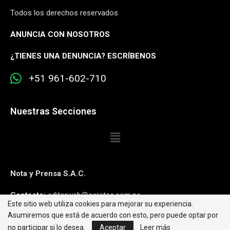
Todos los derechos reservados
ANUNCIA CON NOSOTROS
¿
TIENES UNA DENUNCIA? ESCRÍBENOS
+51 961-602-710
Nuestras Secciones
Nota y Prensa S.A.C.
Contacto:
editorweb@caretas.com.pe
Este sitio web utiliza cookies para mejorar su experiencia.
Asumiremos que está de acuerdo con esto, pero puede optar por
Síguenos:
no participar si lo desea.
Aceptar
Leer más