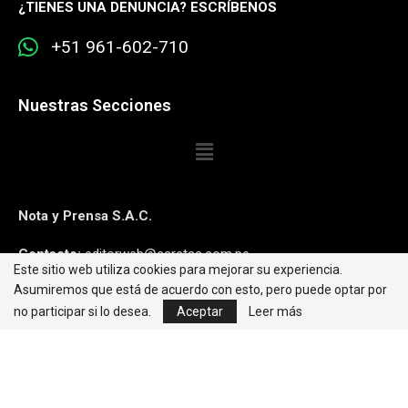
¿
TIENES UNA DENUNCIA? ESCRÍBENOS
+51 961-602-710
Nuestras Secciones
Nota y Prensa S.A.C.
Contacto:
editorweb@caretas.com.pe
Este sitio web utiliza cookies para mejorar su experiencia.
Asumiremos que está de acuerdo con esto, pero puede optar por
Síguenos:
no participar si lo desea.
Aceptar
Leer más