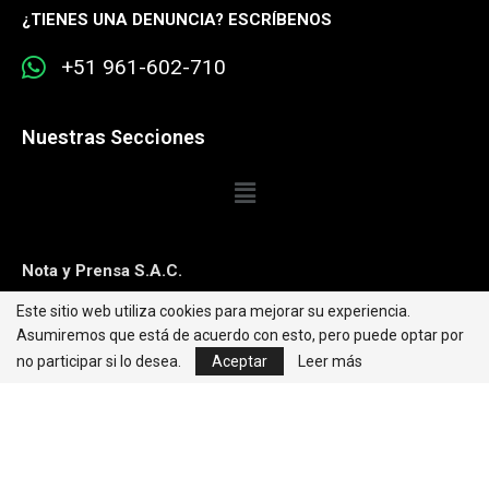
¿
TIENES UNA DENUNCIA? ESCRÍBENOS
+51 961-602-710
Nuestras Secciones
Nota y Prensa S.A.C.
Este sitio web utiliza cookies para mejorar su experiencia.
Contacto:
editorweb@caretas.com.pe
Asumiremos que está de acuerdo con esto, pero puede optar por
Síguenos:
no participar si lo desea.
Aceptar
Leer más