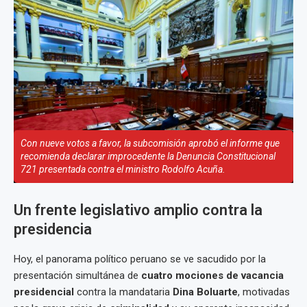
Con nueve votos a favor, la subcomisión aprobó el informe que
recomienda declarar improcedente la Denuncia Constitucional
721 presentada contra el ministro Rodolfo Acuña.
Un frente legislativo amplio contra la
presidencia
Hoy, el panorama político peruano se ve sacudido por la
presentación simultánea de
cuatro mociones de vacancia
presidencial
contra la mandataria
Dina Boluarte
, motivadas