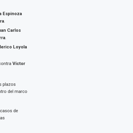
a Espinoza
ra
.
uan Carlos
rra
.
erico Loyola
ontra
Víctor
s plazos
ntro del marco
n casos de
las