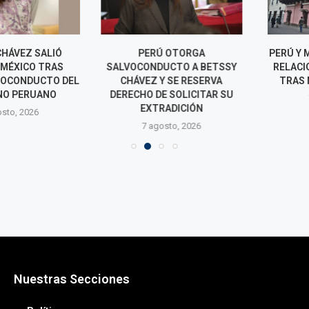
ÁVEZ SALIÓ
PERÚ OTORGA
PERÚ Y MÉXIC
ÉXICO TRAS
SALVOCONDUCTO A BETSSY
RELACIONES 
OCONDUCTO DEL
CHÁVEZ Y SE RESERVA
TRAS MESES
 PERUANO
DERECHO DE SOLICITAR SU
7 agos
EXTRADICIÓN
o, 2026
7 agosto, 2026
Nuestras Secciones