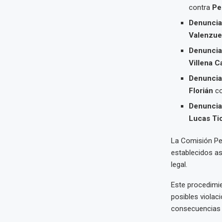
contra
Pe
Denuncia 
Valenzue
Denuncia 
Villena 
Denuncia 
Florián
co
Denuncia 
Lucas Ti
La Comisión Per
establecidos as
legal.
Este procedimie
posibles violac
consecuencias 