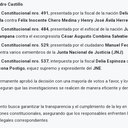
dro Castillo
.
Constitucional nro. 491
, presentada por la fiscal de la nación
Deli
la
contra
Félix Inocente Chero Medina
y
Henry José Ávila Herre
Constitucional nro. 484
, presentada por el exfiscal de la nación
J
Campana
contra el excongresista
César Augusto Combina Salvatie
Constitucional nro. 529
, presentada por el ciudadano
Manuel Fed
ntra varios exmiembros de la
Junta Nacional de Justicia (JNJ)
.
Constitucional nro. 537
, interpuesta por la fiscal
Delia Espinoza
c
cona Postigo
, exjuez supremo y expresidente del
JNE
.
manente aprobó la decisión con una mayoría de votos a favor, y lo
eguran que las investigaciones se realicen de manera eficiente y de
nto busca garantizar la transparencia y el cumplimiento de la ley e
iones constitucionales, asegurando que los responsables enfrenten 
legales correspondientes.