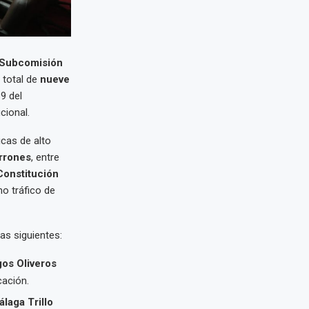
Subcomisión
 total de
nueve
9 del
cional.
icas de alto
errones
, entre
Constitución
mo tráfico de
as siguientes:
os Oliveros
cación.
laga Trillo