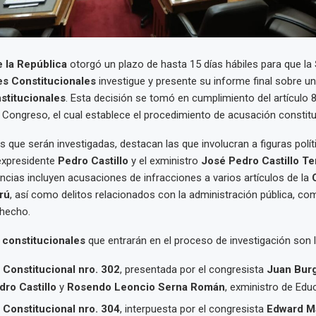
 la República
otorgó un plazo de hasta 15 días hábiles para que la
s Constitucionales
investigue y presente su informe final sobre un
stitucionales
. Esta decisión se tomó en cumplimiento del artículo 8
Congreso, el cual establece el procedimiento de acusación constitu
s que serán investigadas, destacan las que involucran a figuras polít
 expresidente
Pedro Castillo
y el exministro
José Pedro Castillo T
ncias incluyen acusaciones de infracciones a varios artículos de la
rú
, así como delitos relacionados con la administración pública, co
ohecho.
 constitucionales
que entrarán en el proceso de investigación son l
Constitucional nro. 302
, presentada por el congresista
Juan Burg
dro Castillo
y
Rosendo Leoncio Serna Román
, exministro de Edu
Constitucional nro. 304
, interpuesta por el congresista
Edward Má