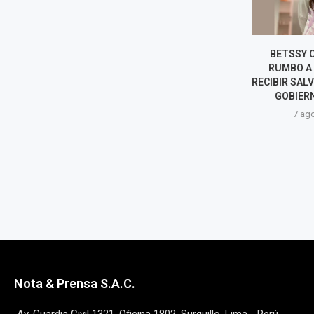
OLIVER STARK REGRESA COMO
BETSSY CH
PRESIDENTE DE PETROPERÚ
RUMBO A M
TRAS LA SALIDA DE CUATRO
RECIBIR SALV
DIRECTORES
GOBIERNO
7 agosto, 2026
7 agost
Nota & Prensa S.A.C.