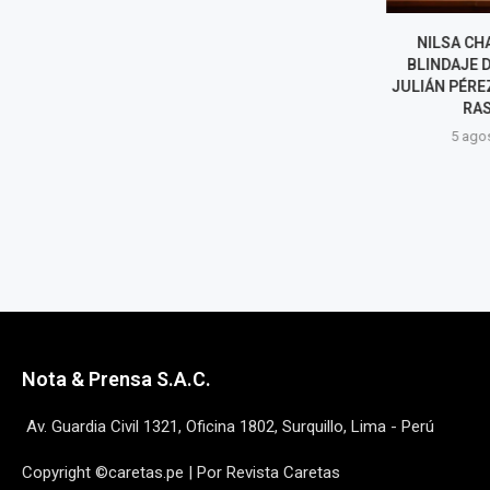
ELECCIONES REGIONALES Y
NILSA CHA
MUNICIPALES 2026: AL MENOS
BLINDAJE DE
SEIS CANDIDATOS EN LIMA
JULIÁN PÉREZ:
RENUNCIARON A SU...
RASE
5 agosto, 2026
5 agost
Nota & Prensa S.A.C.
Av. Guardia Civil 1321, Oficina 1802, Surquillo, Lima - Perú
Copyright ©caretas.pe | Por Revista Caretas