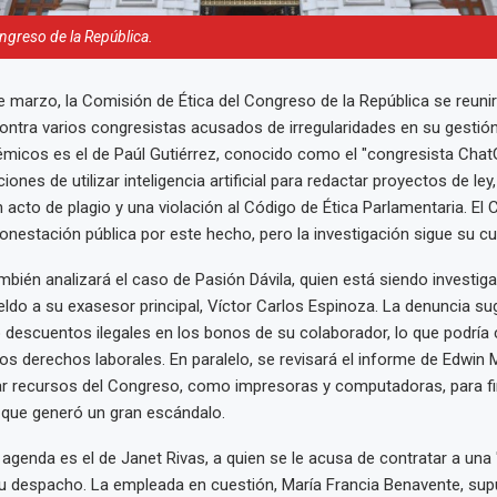
ngreso de la República.
e marzo, la Comisión de Ética del Congreso de la República se reunir
ontra varios congresistas acusados de irregularidades en su gestión
icos es el de Paúl Gutiérrez, conocido como el "congresista ChatG
ones de utilizar inteligencia artificial para redactar proyectos de ley,
 acto de plagio y una violación al Código de Ética Parlamentaria. El 
estación pública por este hecho, pero la investigación sigue su cu
bién analizará el caso de Pasión Dávila, quien está siendo investig
eldo a su exasesor principal, Víctor Carlos Espinoza. La denuncia sug
o descuentos ilegales en los bonos de su colaborador, lo que podría 
los derechos laborales. En paralelo, se revisará el informe de Edwin 
r recursos del Congreso, como impresoras y computadoras, para f
lo que generó un gran escándalo.
 agenda es el de Janet Rivas, a quien se le acusa de contratar a una 
u despacho. La empleada en cuestión, María Francia Benavente, su