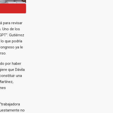
á para revisar
. Uno de los
PT". Gutiérrez
 lo que podría
Congreso ya le
rso.
ado por haber
iere que Dávila
constituir una
Martínez,
ines
"trabajadora
puestamente no