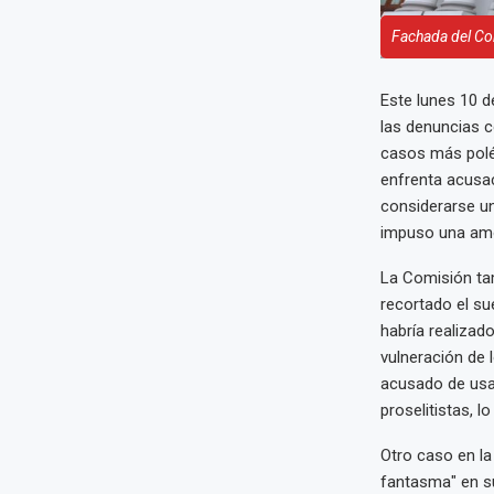
Fachada del Co
Este lunes 10 d
las denuncias c
casos más polém
enfrenta acusaci
considerarse un
impuso una amon
La Comisión tam
recortado el su
habría realizad
vulneración de 
acusado de usa
proselitistas, 
Otro caso en la
fantasma" en s