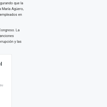
segurando que la
a María Agüero,
2 empleados en
 Congreso. La
sanciones
rrupción y las