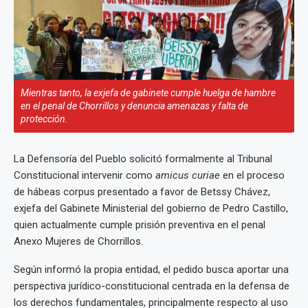
Mientras tanto, la exjefa de gabinete cumple huelga de hambre
en el penal de Chorrillos y denuncia amenazas y falta de
protección.
La Defensoría del Pueblo solicitó formalmente al Tribunal
Constitucional intervenir como
amicus curiae
en el proceso
de hábeas corpus presentado a favor de Betssy Chávez,
exjefa del Gabinete Ministerial del gobierno de Pedro Castillo,
quien actualmente cumple prisión preventiva en el penal
Anexo Mujeres de Chorrillos.
Según informó la propia entidad, el pedido busca aportar una
perspectiva jurídico-constitucional centrada en la defensa de
los derechos fundamentales, principalmente respecto al uso