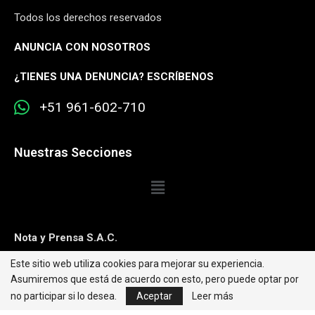
Todos los derechos reservados
ANUNCIA CON NOSOTROS
¿
TIENES UNA DENUNCIA? ESCRÍBENOS
+51 961-602-710
Nuestras Secciones
Nota y Prensa S.A.C.
Este sitio web utiliza cookies para mejorar su experiencia.
Contacto:
editorweb@caretas.com.pe
Asumiremos que está de acuerdo con esto, pero puede optar por
Síguenos:
no participar si lo desea.
Aceptar
Leer más