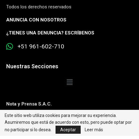
Todos los derechos reservados
ANUNCIA CON NOSOTROS
¿
TIENES UNA DENUNCIA? ESCRÍBENOS
+51 961-602-710
Nuestras Secciones
Nota y Prensa S.A.C.
Este sitio web utiliza cookies para mejorar su experiencia.
Contacto:
editorweb@caretas.com.pe
Asumiremos que está de acuerdo con esto, pero puede optar por
Síguenos:
no participar si lo desea.
Aceptar
Leer más