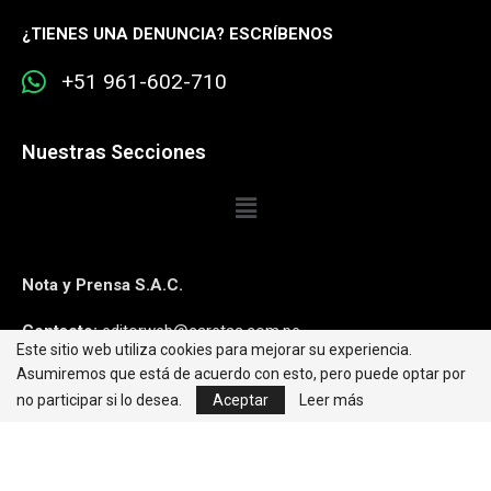
¿
TIENES UNA DENUNCIA? ESCRÍBENOS
+51 961-602-710
Nuestras Secciones
Nota y Prensa S.A.C.
Contacto:
editorweb@caretas.com.pe
Este sitio web utiliza cookies para mejorar su experiencia.
Asumiremos que está de acuerdo con esto, pero puede optar por
Síguenos:
no participar si lo desea.
Aceptar
Leer más