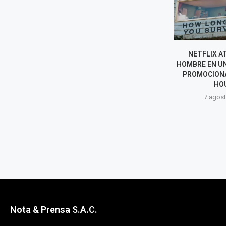
KAROL G EXPLORA EL
NETFLIX A
DESAMOR EN SU NUEVO
HOMBRE EN UN
ÁLBUM “NO ME ARREPIENTO
PROMOCIONA
DE SENTIR...
HO
7 agosto, 2026
7 agost
Nota & Prensa S.A.C.