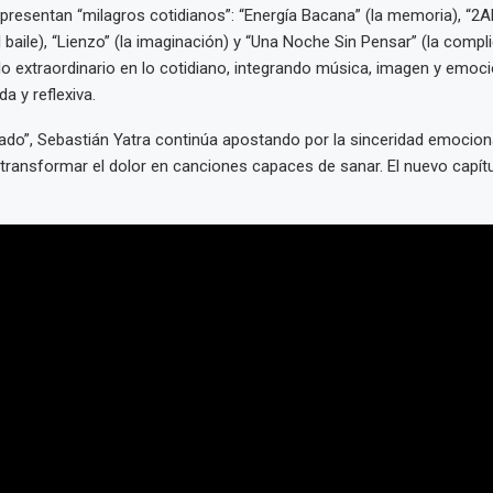
epresentan “milagros cotidianos”: “Energía Bacana” (la memoria), “2AM”
baile), “Lienzo” (la imaginación) y “Una Noche Sin Pensar” (la compli
lo extraordinario en lo cotidiano, integrando música, imagen y emoc
a y reflexiva.
do”, Sebastián Yatra continúa apostando por la sinceridad emocion
 transformar el dolor en canciones capaces de sanar. El nuevo capít