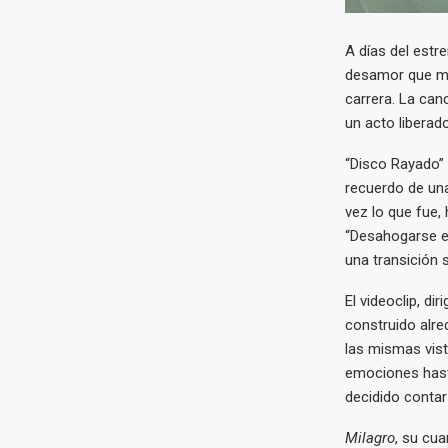
A días del est
desamor que ma
carrera. La can
un acto liberad
“Disco Rayado” n
recuerdo de una
vez lo que fue,
“Desahogarse es
una transición 
El videoclip, di
construido alr
las mismas vist
emociones hasta
decidido contar
Milagro
, su cua