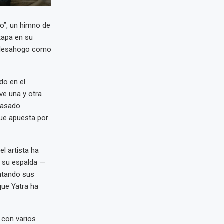
do”, un himno de
tapa en su
el desahogo como
do en el
ve una y otra
pasado.
que apuesta por
el artista ha
n su espalda —
entando sus
que Yatra ha
o con varios