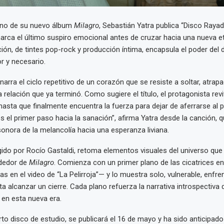
reno de su nuevo álbum
Milagro
, Sebastián Yatra publica “Disco Raya
rca el último suspiro emocional antes de cruzar hacia una nueva e
ción, de tintes pop-rock y producción íntima, encapsula el poder d
or y necesario.
arra el ciclo repetitivo de un corazón que se resiste a soltar, atrapa
 relación que ya terminó. Como sugiere el título, el protagonista revi
 hasta que finalmente encuentra la fuerza para dejar de aferrarse al 
 el primer paso hacia la sanación”, afirma Yatra desde la canción, 
sonora de la melancolía hacia una esperanza liviana.
rigido por Rocío Gastaldi, retoma elementos visuales del universo que 
ededor de
Milagro
. Comienza con un primer plano de las cicatrices e
as en el video de “La Pelirroja”— y lo muestra solo, vulnerable, enfr
 alcanzar un cierre. Cada plano refuerza la narrativa introspectiva 
 en esta nueva era.
rto disco de estudio, se publicará el 16 de mayo y ha sido anticipad