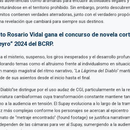
as advertencias como artimañas para encubrir actividades ilegales y 
enturándose en el territorio prohibido. Sin embargo, pronto descubre
mitos contienen verdades aterradoras, junto con el verdadero propó
 una revelación que cambiará para siempre sus destinos.
to Rosario Vidal gana el concurso de novela cort
yro” 2024 del BCRP.
a el misterio, suspenso, los giros inesperados y el desarrollo profu
lorando temas como el altruismo frente al individualismo en situaci
 manejo magistral del ritmo narrativo,
"La Lágrima del Diablo"
manti
de de sus asientos desde el inicio hasta el final.
 Diablo"se distingue por el uso audaz de CGI, particularmente en la 
 criatura cambiaformas cuya transformación constante mantiene tan
 a la audiencia en tensión. El Supay evoluciona a lo largo de la tr
z más complejas conforme los personajes se acercan al epicentro d
ato de "metraje encontrado" (found footage) se justifica narrativa
dependen de las cámaras para ver al Supay, sumergiendo a la audien