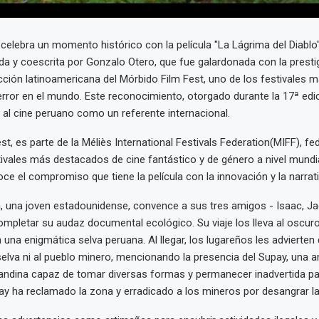
 celebra un momento histórico con la película "La Lágrima del Diablo"
gida y coescrita por Gonzalo Otero, que fue galardonada con la prest
cción latinoamericana del Mórbido Film Fest, uno de los festivales 
error en el mundo. Este reconocimiento, otorgado durante la 17ª edici
 al cine peruano como un referente internacional.
st, es parte de la Méliès International Festivals Federation(MIFF), f
tivales más destacados de cine fantástico y de género a nivel mundia
ce el compromiso que tiene la película con la innovación y la narrat
ah, una joven estadounidense, convence a sus tres amigos - Isaac, Ja
ompletar su audaz documental ecológico. Su viaje los lleva al oscur
n una enigmática selva peruana. Al llegar, los lugareños les advierten
selva ni al pueblo minero, mencionando la presencia del Supay, una a
 andina capaz de tomar diversas formas y permanecer inadvertida pa
pay ha reclamado la zona y erradicado a los mineros por desangrar la 