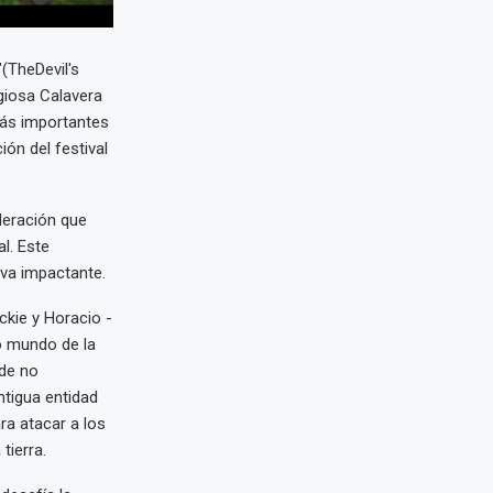
(TheDevil's
igiosa Calavera
más importantes
ón del festival
ederación que
l. Este
iva impactante.
ckie y Horacio -
o mundo de la
 de no
ntigua entidad
ra atacar a los
tierra.