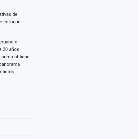
ativas de
ste enfoque
peruano e
de 20 años
 prima obtiene
l panorama
istintos