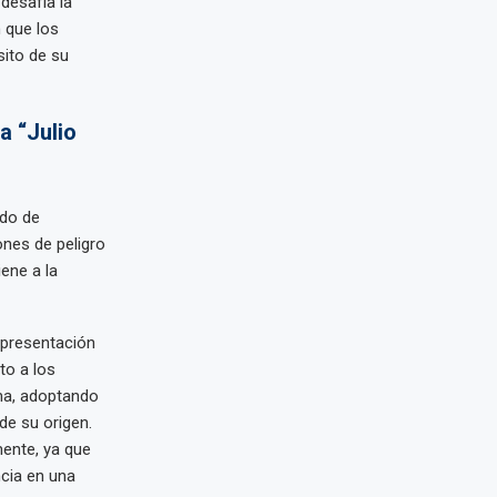
desafía la
n que los
sito de su
a “Julio
ndo de
ones de peligro
ene a la
representación
to a los
ama, adoptando
e su origen.
mente, ya que
cia en una