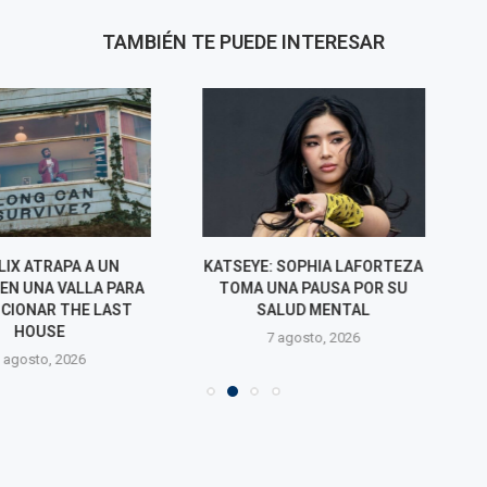
TAMBIÉN TE PUEDE INTERESAR
TRAPA A UN
KATSEYE: SOPHIA LAFORTEZA
SODA STER
A VALLA PARA
TOMA UNA PAUSA POR SU
SONAR EN 
R THE LAST
SALUD MENTAL
MANERA NUNC
USE
7 agosto, 2026
7 agos
o, 2026