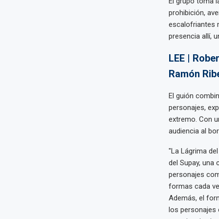
El grupo toma l
prohibición, av
escalofriantes 
presencia allí,
LEE | Rober
Ramón Ribe
El guión combin
personajes, exp
extremo. Con un
audiencia al bor
"La Lágrima del
del Supay, una
personajes como
formas cada ve
Además, el form
los personajes 