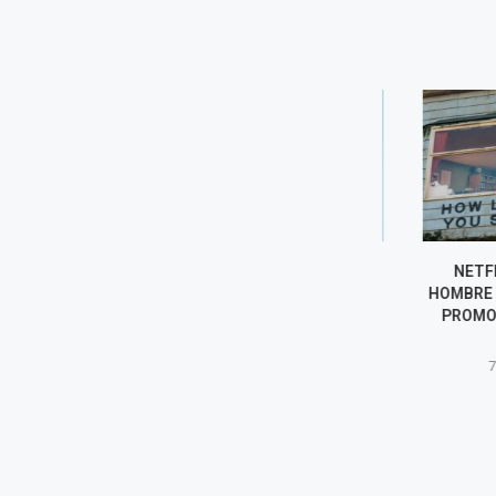
KAROL G EXPLORA EL
NETFLIX A
DESAMOR EN SU NUEVO
HOMBRE EN UN
ÁLBUM “NO ME ARREPIENTO
PROMOCIONA
DE SENTIR...
HO
7 agosto, 2026
7 agost