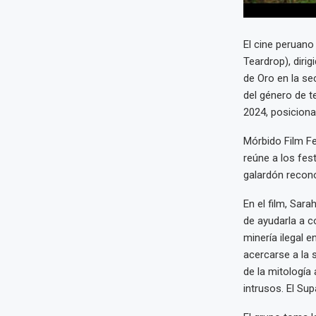
El cine peruano
Teardrop), diri
de Oro en la se
del género de t
2024, posiciona
Mórbido Film Fe
reúne a los fes
galardón recono
En el film, Sar
de ayudarla a c
minería ilegal e
acercarse a la 
de la mitología
intrusos. El Su