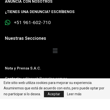
ANUNCIA CON NOSOTROS
¿
TIENES UNA DENUNCIA? ESCRÍBENOS
+51 961-602-710
Nuestras Secciones
Nota y Prensa S.A.C.
Contacto:
editorweb@caretas.com.pe
Este sitio web utiliza cookies para mejorar su experiencia.
Asumiremos que está de acuerdo con esto, pero puede optar por
Síguenos:
no participar si lo desea.
Aceptar
Leer más