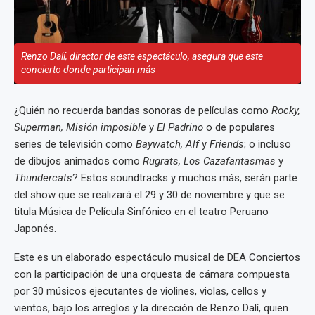
Renzo Dalí, director de este espectáculo, asegura que este
concierto donde participan más
¿Quién no recuerda bandas sonoras de películas como
Rocky,
Superman, Misión imposible
y
El Padrino
o de populares
series de televisión como
Baywatch, Alf
y
Friends
; o incluso
de dibujos animados como
Rugrats, Los Cazafantasmas
y
Thundercats
? Estos soundtracks y muchos más, serán parte
del show que se realizará el 29 y 30 de noviembre y que se
titula Música de Película Sinfónico en el teatro Peruano
Japonés.
Este es un elaborado espectáculo musical de DEA Conciertos
con la participación de una orquesta de cámara compuesta
por 30 músicos ejecutantes de violines, violas, cellos y
vientos, bajo los arreglos y la dirección de Renzo Dalí, quien