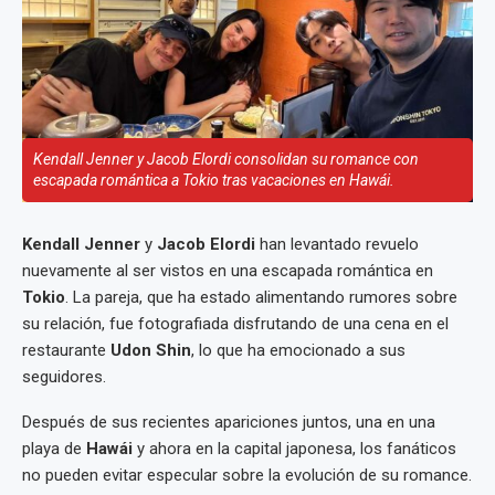
Kendall Jenner y Jacob Elordi consolidan su romance con
escapada romántica a Tokio tras vacaciones en Hawái.
Kendall Jenner
y
Jacob Elordi
han levantado revuelo
nuevamente al ser vistos en una escapada romántica en
Tokio
. La pareja, que ha estado alimentando rumores sobre
su relación, fue fotografiada disfrutando de una cena en el
restaurante
Udon Shin
, lo que ha emocionado a sus
seguidores.
Después de sus recientes apariciones juntos, una en una
playa de
Hawái
y ahora en la capital japonesa, los fanáticos
no pueden evitar especular sobre la evolución de su romance.