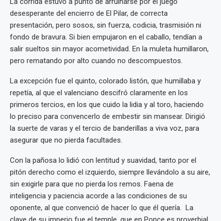
La corrida estuvo a punto de arruinarse por el juego
desesperante del encierro de El Pilar, de correcta
presentación, pero sosos, sin fuerza, codicia, trasmisión ni
fondo de bravura. Si bien empujaron en el caballo, tendían a
salir sueltos sin mayor acometividad. En la muleta humillaron,
pero rematando por alto cuando no descompuestos.
La excepción fue el quinto, colorado listón, que humillaba y
repetía, al que el valenciano descifró claramente en los
primeros tercios, en los que cuido la lidia y al toro, haciendo
lo preciso para convencerlo de embestir sin mansear. Dirigió
la suerte de varas y el tercio de banderillas a viva voz, para
asegurar que no pierda facultades.
Con la pañosa lo lidió con lentitud y suavidad, tanto por el
pitón derecho como el izquierdo, siempre llevándolo a su aire,
sin exigirle para que no pierda los remos. Faena de
inteligencia y paciencia acorde a las condiciones de su
oponente, al que convenció de hacer lo que él quería. La
clave de su imperio fue el temple, que en Ponce es proverbial,