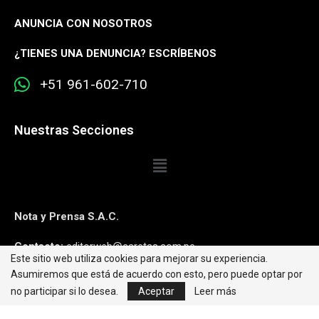
ANUNCIA CON NOSOTROS
¿
TIENES UNA DENUNCIA? ESCRÍBENOS
+51 961-602-710
Nuestras Secciones
Nota y Prensa S.A.C.
Contacto:
editorweb@caretas.com.pe
Este sitio web utiliza cookies para mejorar su experiencia.
Asumiremos que está de acuerdo con esto, pero puede optar por
Síguenos:
no participar si lo desea.
Aceptar
Leer más