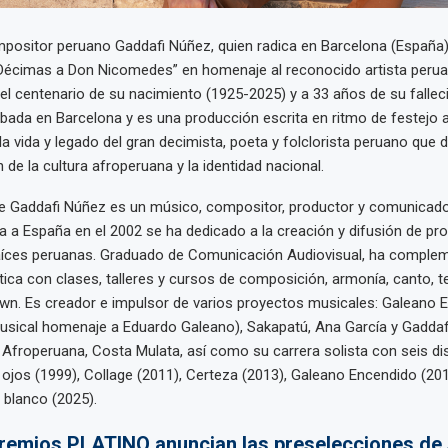
positor peruano Gaddafi Núñez, quien radica en Barcelona (España)
“Décimas a Don Nicomedes” en homenaje al reconocido artista per
el centenario de su nacimiento (1925-2025) y a 33 años de su fallec
bada en Barcelona y es una producción escrita en ritmo de festejo
la vida y legado del gran decimista, poeta y folclorista peruano que 
n de la cultura afroperuana y la identidad nacional.
e Gaddafi Núñez es un músico, compositor, productor y comunicad
a a España en el 2002 se ha dedicado a la creación y difusión de pr
aíces peruanas. Graduado de Comunicación Audiovisual, ha comple
tica con clases, talleres y cursos de composición, armonía, canto, te
own. Es creador e impulsor de varios proyectos musicales: Galeano 
usical homenaje a Eduardo Galeano), Sakapatú, Ana García y Gaddaf
froperuana, Costa Mulata, así como su carrera solista con seis di
 ojos (1999), Collage (2011), Certeza (2013), Galeano Encendido (201
 blanco (2025).
Premios PLATINO anuncian las preselecciones de 