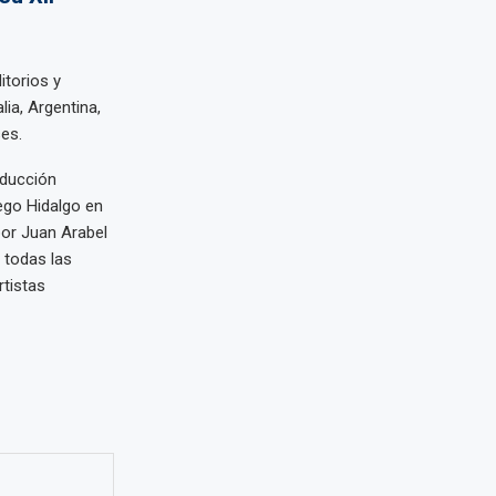
itorios y
lia, Argentina,
ses.
oducción
iego Hidalgo en
por Juan Arabel
n todas las
tistas