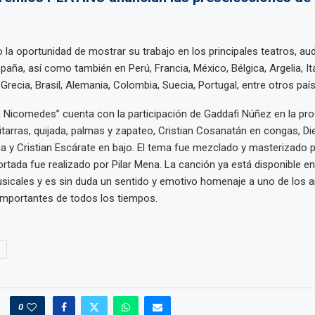
 la oportunidad de mostrar su trabajo en los principales teatros, aud
paña, así como también en Perú, Francia, México, Bélgica, Argelia, Ita
Grecia, Brasil, Alemania, Colombia, Suecia, Portugal, entre otros paí
 Nicomedes” cuenta con la participación de Gaddafi Núñez en la pr
uitarras, quijada, palmas y zapateo, Cristian Cosanatán en congas, D
 y Cristian Escárate en bajo. El tema fue mezclado y masterizado 
portada fue realizado por Pilar Mena. La canción ya está disponible e
icales y es sin duda un sentido y emotivo homenaje a uno de los ar
mportantes de todos los tiempos.
0