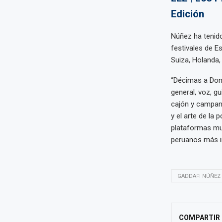
Edición
Núñez ha tenido
festivales de Es
Suiza, Holanda, 
“Décimas a Don
general, voz, g
cajón y campana
y el arte de la 
plataformas mus
peruanos más i
GADDAFI NÚÑEZ
COMPARTIR