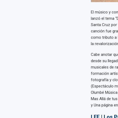
El músico y com
lanzó el tema 
Santa Cruz por 
canción fue gra
como tributo a 
la revalorizació
Cabe anotar qu
desde su llegad
musicales de r
formación artís
fotografía y cl
(Espectáculo m
Olumbé Música A
Mas Allá de tus
y Una página en
LEE | Los 