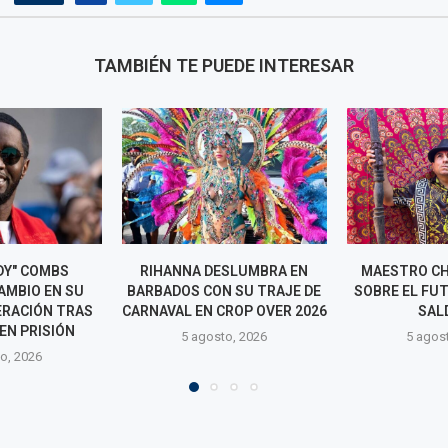
TAMBIÉN TE PUEDE INTERESAR
SLUMBRA EN
MAESTRO CHUNGA HABLA
PERÚ BUSCA 
 SU TRAJE DE
SOBRE EL FUTURO DE NALDY
LOS LATIN 
ROP OVER 2026
SALDAÑA
5 agos
o, 2026
5 agosto, 2026