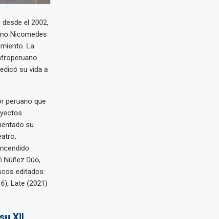
 desde el 2002,
uano Nicomedes
imiento. La
 afroperuano
dedicó su vida a
or peruano que
oyectos
mentado su
atro,
Encendido
i Núñez Dúo,
scos editados:
6), Late (2021)
su XII