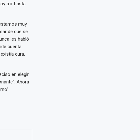
oy a ir hasta
s estamos muy
esar de que se
unca les habló
onde cuenta
xistía cura.
eciso en elegir
onante”. Ahora
rno”.