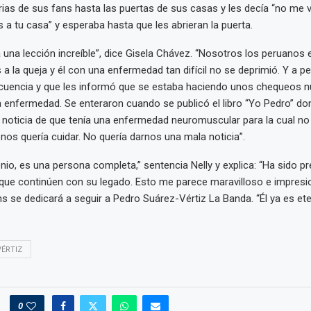
rias de sus fans hasta las puertas de sus casas y les decía “no me v
s a tu casa” y esperaba hasta que les abrieran la puerta.
 una lección increíble”, dice Gisela Chávez. “Nosotros los peruano
 la queja y él con una enfermedad tan difícil no se deprimió. Y a p
ecuencia y que les informó que se estaba haciendo unos chequeos n
 enfermedad. Se enteraron cuando se publicó el libro “Yo Pedro” d
 noticia de que tenía una enfermedad neuromuscular para la cual no e
 nos quería cuidar. No quería darnos una mala noticia”.
nio, es una persona completa,” sentencia Nelly y explica: “Ha sido pr
que continúen con su legado. Esto me parece maravilloso e impresi
ns se dedicará a seguir a Pedro Suárez-Vértiz La Banda. “Él ya es ete
ÉRTIZ
0