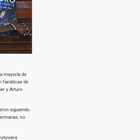
la mayoría de
n fanáticas de
er y Arturo
eron siguiendo
 hermanas, no
estuviera