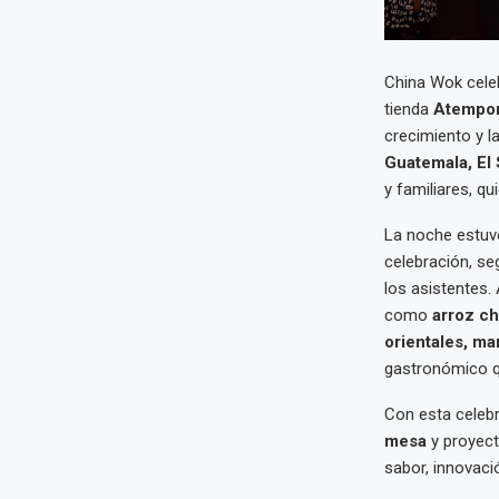
China Wok cele
tienda
Atempor
crecimiento y l
Guatemala, El 
y familiares, q
La noche estuvo
celebración, se
los asistentes.
como
arroz ch
orientales, ma
gastronómico qu
Con esta celeb
mesa
y proyect
sabor, innovaci