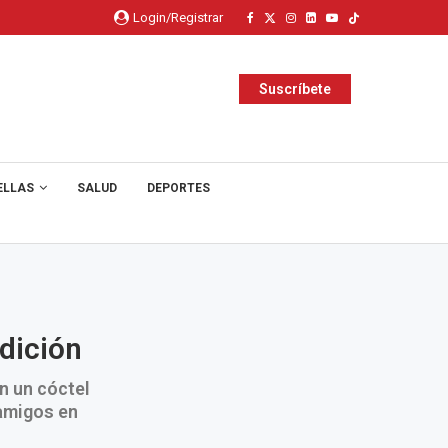
Login/Registrar
Suscríbete
ELLAS
SALUD
DEPORTES
dición
n un cóctel
 amigos en