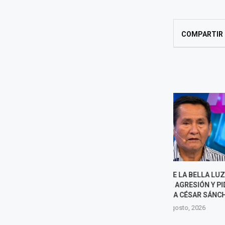
COMPARTIR
DUEÑO DE LA BELLA LUZ
NALDY SALD
RECONOCE AGRESIÓN Y PIDE
TELEMUNDO 
DENUNCIAR A CÉSAR SÁNCHEZ
TRAS SU 
7 agosto, 2026
7 agost