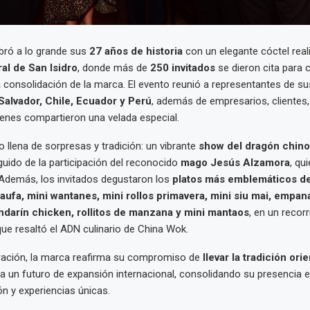
bró a lo grande sus
27 años de historia
con un elegante cóctel real
al de San Isidro
, donde más de
250 invitados
se dieron cita para
a consolidación de la marca. El evento reunió a representantes de su
Salvador, Chile, Ecuador y Perú
, además de empresarios, clientes
uienes compartieron una velada especial.
 llena de sorpresas y tradición: un vibrante
show del dragón chino
guido de la participación del reconocido
mago Jesús Alzamora
, qu
 Además, los invitados degustaron los
platos más emblemáticos de
aufa, mini wantanes, mini rollos primavera, mini siu mai, empan
ndarín chicken, rollitos de manzana y mini mantaos
, en un recorr
e resaltó el ADN culinario de China Wok.
ración, la marca reafirma su compromiso de
llevar la tradición ori
a un futuro de expansión internacional, consolidando su presencia e
ón y experiencias únicas.