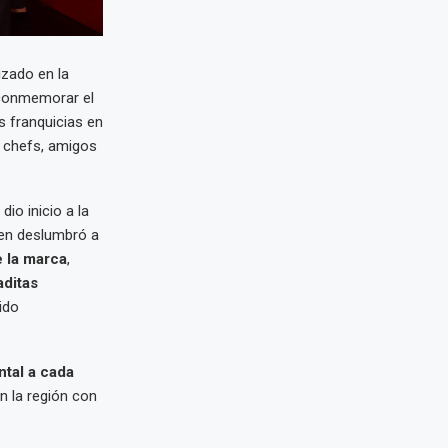
izado en la
 conmemorar el
s franquicias en
, chefs, amigos
dio inicio a la
ien deslumbró a
 la marca
,
aditas
ido
ental a cada
n la región con