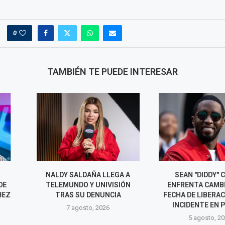
0
TAMBIÉN TE PUEDE INTERESAR
AÑA LLEGA A
SEAN "DIDDY" COMBS
RIHANNA D
Y UNIVISIÓN
ENFRENTA CAMBIO EN SU
BARBADOS CO
DENUNCIA
FECHA DE LIBERACIÓN TRAS
CARNAVAL EN 
INCIDENTE EN PRISIÓN
o, 2026
5 agos
5 agosto, 2026