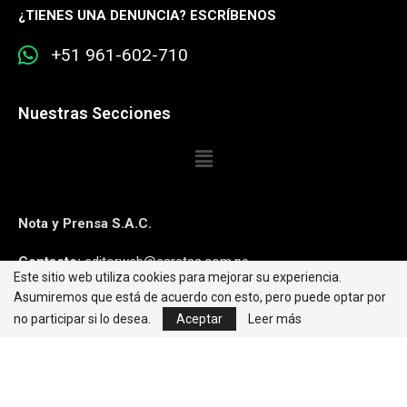
¿
TIENES UNA DENUNCIA? ESCRÍBENOS
+51 961-602-710
Nuestras Secciones
Nota y Prensa S.A.C.
Contacto:
editorweb@caretas.com.pe
Este sitio web utiliza cookies para mejorar su experiencia.
Asumiremos que está de acuerdo con esto, pero puede optar por
Síguenos:
no participar si lo desea.
Aceptar
Leer más