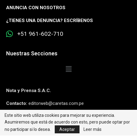
ANUNCIA CON NOSOTROS
¿
TIENES UNA DENUNCIA? ESCRÍBENOS
+51 961-602-710
Nuestras Secciones
Nota y Prensa S.A.C.
Contacto:
editorweb@caretas.com.pe
Este sitio web utiliza cookies para mejorar su experiencia.
Síguenos:
Asumiremos que está de acuerdo con esto, pero puede optar por
no participar si lo desea.
Aceptar
Leer más