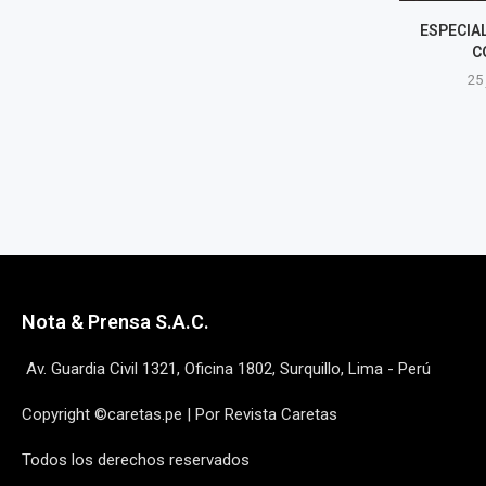
¿UN AEROPUERTO SIN VÍA DE
ESPECIAL CA
ACCESO? | OPINIÓN: JUSTO
COME
CARBAJAL
25 juni
25 junio, 2026
Nota & Prensa S.A.C.
Av. Guardia Civil 1321, Oficina 1802, Surquillo, Lima - Perú
Copyright ©caretas.pe | Por Revista Caretas
Todos los derechos reservados