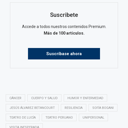
Suscribete
Accede a todos nuestros contenidos Premium.
Más de 100 artículos.
Suscríbase ahora
CÁNCER
CUERPO Y SALUD
HUMOR Y ENFERMEDAD
JESÚS ÁLVAREZ BETANCOURT
RESILIENCIA
SOFÍA BOGANI
TEATRO DE LUCÍA
TEATRO PERUANO
UNIPERSONAL
VISITA INESPERADA