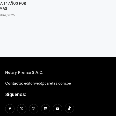
A 14 AÑOS POR
RADIOGRAFÍA CRUDA DEL
ESC
IMAS
PRIVILEGIO Y LA POBREZA
27 novie
mbre, 2025
27 noviembre, 2025
Nota y Prensa S.A.C.
Contacto:
editorweb@caretas.com.pe
Síguenos: