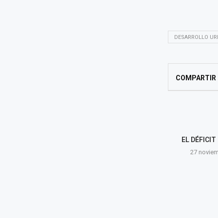
DESARROLLO UR
COMPARTIR
EL DÉFICI
27 noviem
RICARDO WIESSE PUBLICA 33