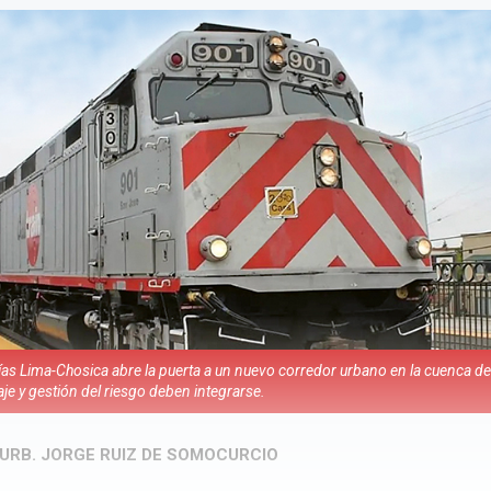
as Lima-Chosica abre la puerta a un nuevo corredor urbano en la cuenca d
aje y gestión del riesgo deben integrarse.
. URB. JORGE RUIZ DE SOMOCURCIO