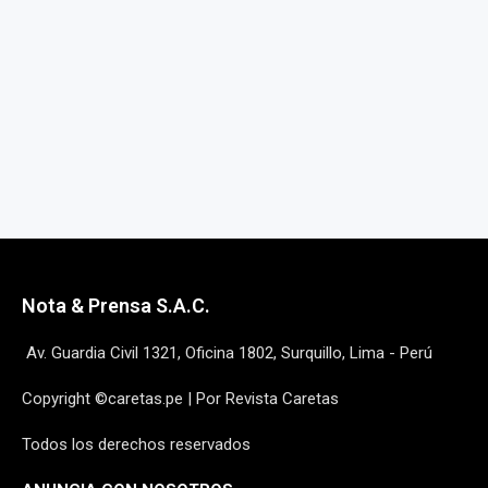
ENSAYOS Y RETRATOS
ESCRITOS
30 diciembre, 2025
Nota & Prensa S.A.C.
Av. Guardia Civil 1321, Oficina 1802, Surquillo, Lima - Perú
Copyright ©caretas.pe | Por Revista Caretas
Todos los derechos reservados