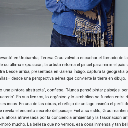
e levantó en Urubamba, Teresa Grau volvió a escuchar el llamado de la 
 su última exposición, la artista retoma el pincel para mirar el país
tra Desde arriba, presentada en Galería Índigo, captura la geografía 
as– desde una perspectiva aérea que convierte la tierra en dibujo.
o una pintora abstracta”, confiesa. “Nunca pensé pintar paisajes, per
uererlo”. En sus lienzos, lo orgánico y lo simbólico se funden entre r
es incas. En una de las obras, el reflejo de un lago insinúa el perfil 
 revela el encanto secreto del paisaje. Fiel a su estilo, Grau mantie
va, ahora atravesada por la conciencia ambiental y la fascinación ant
sombró mucho. La belleza que no vemos, esa cosa inmensa y tan bel