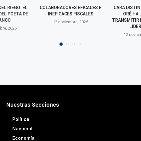
S EFICACES E
CARA DISTINTA: JOSÉ JERÍ
CHIPS DEL C
S FISCALES
ORÉ HA LOGRADO
CALLEJERA SO
TRANSMITIR ESTABILIDAD Y
EXTOR
bre, 2025
LIDERAZGO
12 novie
12 noviembre, 2025
Nuestras Secciones
Política
Nacional
Economía