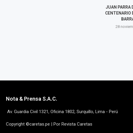
JUAN PARRA DEL RIEGO: EL
COLABORADORE
CENTENARIO DEL POETA DE
INEFICACE
BARRANCO
12 noviem
28 noviembre, 2025
Nota & Prensa S.A.C.
Av. Guardia Civil 1321, Oficina 1802, Surquillo, Lima - Perú
Copyright ©caretas.pe | Por Revista Caretas