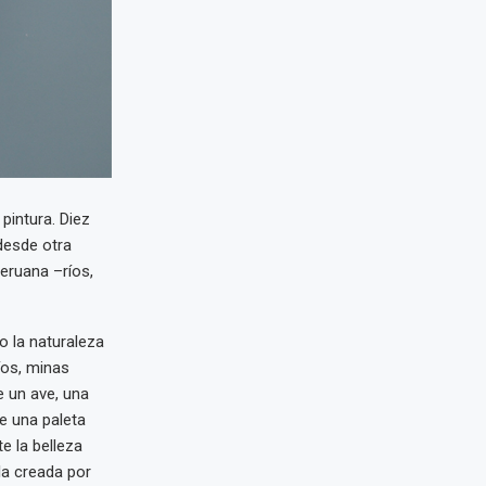
pintura. Diez
 desde otra
peruana –ríos,
o la naturaleza
íos, minas
de un ave, una
ne una paleta
e la belleza
la creada por