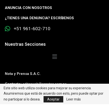
ANUNCIA CON NOSOTROS
¿
TIENES UNA DENUNCIA? ESCRÍBENOS
+51 961-602-710
Nuestras Secciones
Nota y Prensa S.A.C.
Contacto:
editorweb@caretas.com.pe
Este sitio web utiliza cookies para mejorar su experiencia.
Asumiremos que está de acuerdo con esto, pero puede optar por
Síguenos:
no participar si lo desea.
Aceptar
Leer más