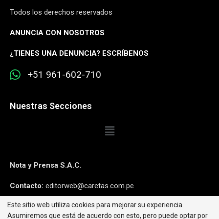
Todos los derechos reservados
ANUNCIA CON NOSOTROS
¿
TIENES UNA DENUNCIA? ESCRÍBENOS
+51 961-602-710
Nuestras Secciones
Nota y Prensa S.A.C.
Contacto:
editorweb@caretas.com.pe
Este sitio web utiliza cookies para mejorar su experiencia.
Síguenos:
Asumiremos que está de acuerdo con esto, pero puede optar por