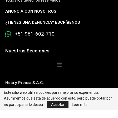
Todos los derechos reservados
ANUNCIA CON NOSOTROS
¿
TIENES UNA DENUNCIA? ESCRÍBENOS
+51 961-602-710
Nuestras Secciones
Nota y Prensa S.A.C.
Este sitio web utiliza cookies para mejorar su experiencia.
Contacto:
editorweb@caretas.com.pe
Asumiremos que está de acuerdo con esto, pero puede optar por
Síguenos:
no participar si lo desea.
Aceptar
Leer más