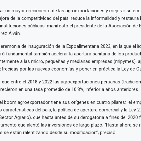
ar un mayor crecimiento de las agroexportaciones y mejorar su eco
jora de la competitividad del país, reduce la informalidad y restaura
 instituciones públicas, manifestó el presidente de la Asociación de
érez Alván.
ceremonia de inauguración de la Expoalimentaria 2023, en la que el lí
ró fundamental también acelerar la apertura sanitaria de los produc
ientemente a las micro, pequeñas y medianas empresas (mipymes), a
frecidas por las nuevas economías y poner en práctica la Ley de Ca
 que entre el 2018 y 2022 las agroexportaciones peruanas (tradicion
 crecieron en una tasa promedio de 10.8%, inferior a años anteriores.
el boom agroexportador tiene sus orígenes en cuatro pilares: el emp
 características del país, la política de apertura comercial y la Ley 
ector Agrario), que hasta antes de su derogatoria a fines del 2020 
rumento que alentó las inversiones de largo plazo. “Hasta ahora se re
les se están ralentizando desde su modificación”, precisó.