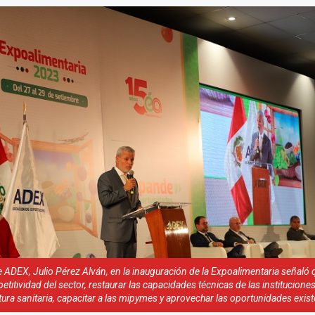
e ADEX, Julio Pérez Alván, en la inauguración de la Expoalimentaria señaló 
titividad del sector, restaurar las capacidades técnicas de las instituciones
rtura sanitaria, capacitar a las mipymes y aprovechar las oportunidades exist