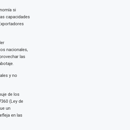
nomía si
 las capacidades
 Exportadores
der
tos nacionales,
provechar las
botaje.
ales y no
uje de los
27360 (Ley de
fue un
fleja en las