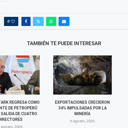
0
TAMBIÉN TE PUEDE INTERESAR
 REGRESA COMO
EXPORTACIONES CRECIERON
EXPORTACIO
DE PETROPERÚ
34% IMPULSADAS POR LA
ALCANZA
DA DE CUATRO
MINERÍA
HISTÓRICO Y
TORES
US$ 54 MIL MI
6 agosto, 2026
o, 2026
6 agos