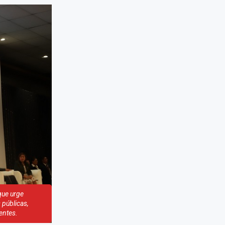
que urge
 públicas,
entes.