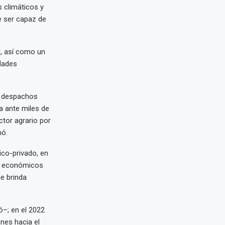
s climáticos y
e ser capaz de
d, así como un
idades
os despachos
a ante miles de
tor agrario por
mó.
ico-privado, en
os económicos
e brinda
ó–; en el 2022
nes hacia el