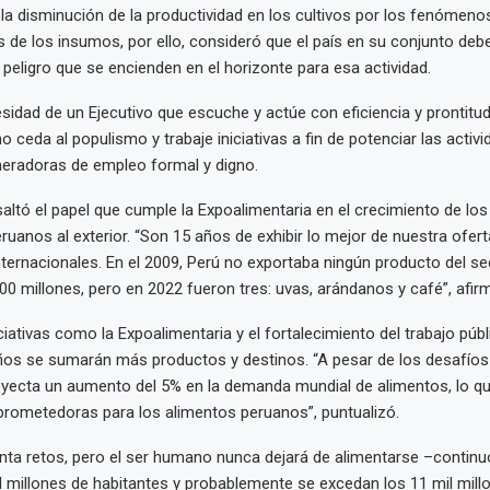
 la disminución de la productividad en los cultivos por los fenómeno
s de los insumos, por ello, consideró que el país en su conjunto deb
 peligro que se encienden en el horizonte para esa actividad.
sidad de un Ejecutivo que escuche y actúe con eficiencia y prontitu
 ceda al populismo y trabaje iniciativas a fin de potenciar las activ
neradoras de empleo formal y digno.
esaltó el papel que cumple la Expoalimentaria en el crecimiento de l
ruanos al exterior. “Son 15 años de exhibir lo mejor de nuestra ofert
ernacionales. En el 2009, Perú no exportaba ningún producto del sec
0 millones, pero en 2022 fueron tres: uvas, arándanos y café”, afir
ciativas como la Expoalimentaria y el fortalecimiento del trabajo públ
ños se sumarán más productos y destinos. “A pesar de los desafí
oyecta un aumento del 5% en la demanda mundial de alimentos, lo qu
rometedoras para los alimentos peruanos”, puntualizó.
enta retos, pero el ser humano nunca dejará de alimentarse –continu
l millones de habitantes y probablemente se excedan los 11 mil millo