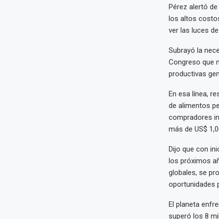
Pérez alertó de
los altos costo
ver las luces de
Subrayó la nece
Congreso que no
productivas ge
En esa línea, r
de alimentos pe
compradores int
más de US$ 1,00
Dijo que con ini
los próximos a
globales, se pr
oportunidades p
El planeta enfr
superó los 8 mi