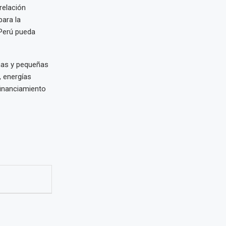
relación
para la
Perú pueda
nas y pequeñas
 energías
 financiamiento