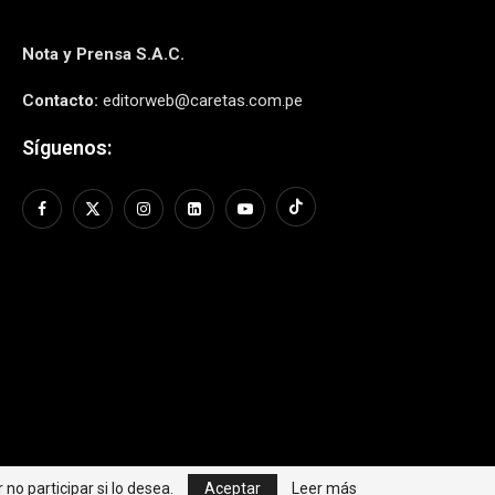
Nota y Prensa S.A.C.
Contacto:
editorweb@caretas.com.pe
Síguenos:
no participar si lo desea.
Aceptar
Leer más