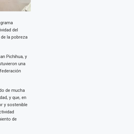
rograma
vidad del
 de la pobreza
an Pichihua, y
stuvieron una
nfederación
sido de mucha
dad, y que, en
r y sostenible
ctividad
miento de