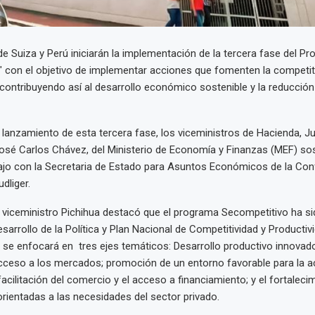
e Suiza y Perú iniciarán la implementación de la tercera fase del P
 con el objetivo de implementar acciones que fomenten la competiti
 contribuyendo así al desarrollo económico sostenible y la reducción
lanzamiento de esta tercera fase, los viceministros de Hacienda, Ju
osé Carlos Chávez, del Ministerio de Economía y Finanzas (MEF) so
bajo con la Secretaria de Estado para Asuntos Económicos de la Co
dliger.
el viceministro Pichihua destacó que el programa Secompetitivo ha 
sarrollo de la Política y Plan Nacional de Competitividad y Productivi
a se enfocará en tres ejes temáticos: Desarrollo productivo innovado
 acceso a los mercados; promoción de un entorno favorable para la a
facilitación del comercio y el acceso a financiamiento; y el fortaleci
ientadas a las necesidades del sector privado.