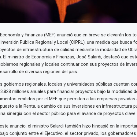
e Economía y Finanzas (MEF) anunció que en breve se elevarán los to
 Inversión Pública Regional y Local (CIPRL), una medida que busca f
oyectos de infraestructura de calidad mediante la modalidad de Obr
. El ministro de Economía y Finanzas, José Salardi, destacó que es
s gobiernos regionales y locales continuar con sus proyectos de invers
esarrollo de diversas regiones del país.
s gobiernos regionales, locales y universidades públicas cuentan co
,828 millones anuales para financiar proyectos bajo la modalidad d
mentos emitidos por el MEF que permiten a las empresas privadas 
puesto a la Renta, a cambio de sus inversiones en infraestructura pú
na sinergia con el sector público para el avance de proyectos clave.
este anuncio, el ministro Salardi también hizo hincapié en la importa
abajo conjunto entre el Ejecutivo, el sector privado, los gobernadores