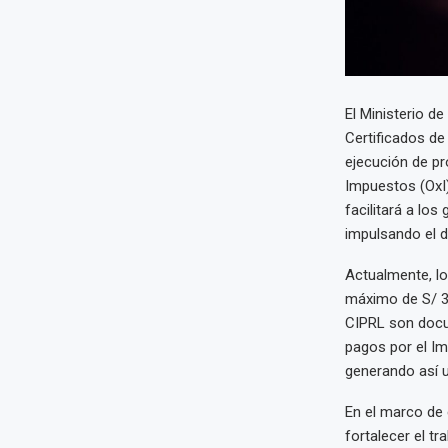
El Ministerio d
Certificados de
ejecución de pr
Impuestos (OxI)
facilitará a lo
impulsando el d
Actualmente, lo
máximo de S/ 33
CIPRL son docu
pagos por el Im
generando así u
En el marco de 
fortalecer el tr