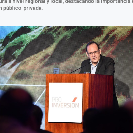
ura a nivel regional y local, destacando la importancia 
 público-privada.
5