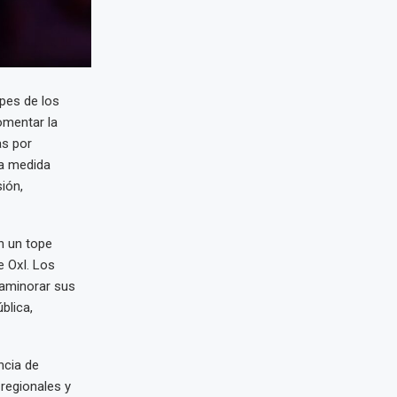
pes de los
omentar la
as por
ta medida
ión,
n un tope
e OxI. Los
aminorar sus
blica,
ncia de
 regionales y