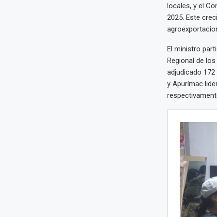
locales, y el C
2025. Este crec
agroexportacion
El ministro par
Regional de los
adjudicado 172 
y Apurímac lide
respectivament