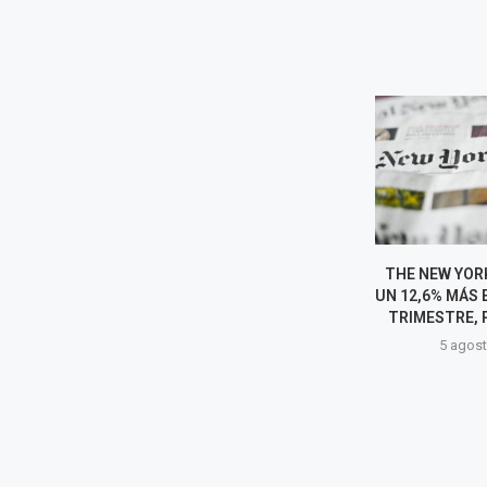
OBRAS POR IMPUESTOS
THE NEW YOR
MARCA RÉCORD: ADJUDICAN
UN 12,6% MÁS 
S/ 6702 MILLONES EN SOLO
TRIMESTRE, P
SIETE MESES
5 agost
5 agosto, 2026