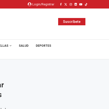
Login/Registrar
Suscríbete
ELLAS
SALUD
DEPORTES
ar
s