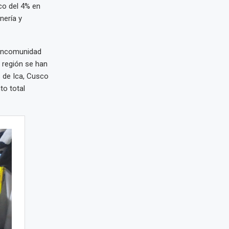
co del 4% en
nería y
Mancomunidad
 región se han
s de Ica, Cusco
to total