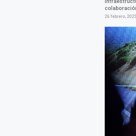
infraestruct
colaboración
26 febrero, 202