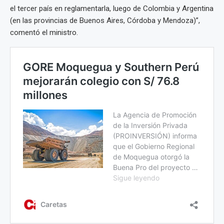
el tercer país en reglamentarla, luego de Colombia y Argentina
(en las provincias de Buenos Aires, Córdoba y Mendoza)”,
comentó el ministro.