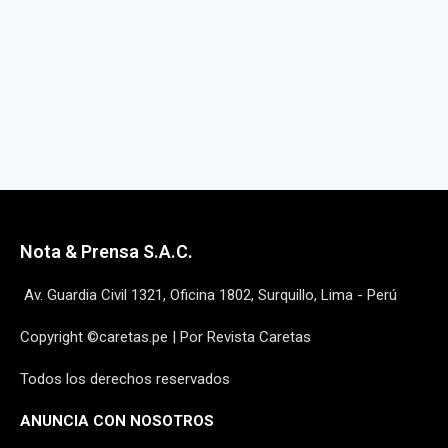
Nota & Prensa S.A.C.
Av. Guardia Civil 1321, Oficina 1802, Surquillo, Lima - Perú
Copyright ©caretas.pe | Por Revista Caretas
Todos los derechos reservados
ANUNCIA CON NOSOTROS