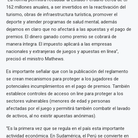
162 millones anuales, a ser invertidos en la reactivación del
turismo, obras de infraestructura turística, promover el
deporte y atender programas de salud mental; además
dejamos en claro que no afectará a las apuestas y el pago de
premios. El dinero ganado como premio se cobrará de
manera íntegra. El impuesto aplicará a las empresas
nacionales y extranjeras de juegos y apuestas en línea”,
precisó el ministro Mathews.
Es importante señalar que con la publicación del reglamento
se crean mecanismos para proteger a los jugadores de
potenciales incumplimientos en el pago de premios. También
establece controles de acceso on line para proteger a los
sectores vulnerables (menores de edad y personas
afectadas por el juego y permitirá también combatir el lavado
de activos, al no existir apuestas anónimas).
“Es la primera vez que se regula en el país esta importante
actividad económica. En Sudamérica, el Perú se convierte en