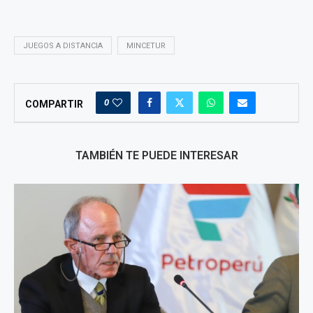
JUEGOS A DISTANCIA
MINCETUR
0
COMPARTIR
TAMBIÉN TE PUEDE INTERESAR