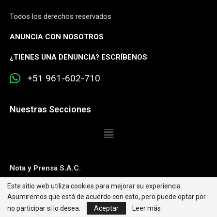
Todos los derechos reservados
ANUNCIA CON NOSOTROS
¿
TIENES UNA DENUNCIA? ESCRÍBENOS
+51 961-602-710
Nuestras Secciones
Nota y Prensa S.A.C.
Este sitio web utiliza cookies para mejorar su experiencia.
Contacto:
editorweb@caretas.com.pe
Asumiremos que está de acuerdo con esto, pero puede optar por
Síguenos:
no participar si lo desea.
Aceptar
Leer más