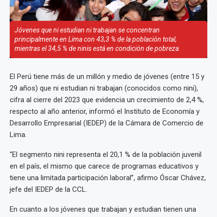
Jóvenes que ni estudian ni trabajan se concentran
principalmente en Lima con 43,3 % de la población total,
mientras el 34,5 % de ninis está en condición de pobreza.
El Perú tiene más de un millón y medio de jóvenes (entre 15 y
29 años) que ni estudian ni trabajan (conocidos como nini),
cifra al cierre del 2023 que evidencia un crecimiento de 2,4 %,
respecto al año anterior, informó el Instituto de Economía y
Desarrollo Empresarial (IEDEP) de la Cámara de Comercio de
Lima.
“El segmento nini representa el 20,1 % de la población juvenil
en el país, el mismo que carece de programas educativos y
tiene una limitada participación laboral”, afirmo Óscar Chávez,
jefe del IEDEP de la CCL.
En cuanto a los jóvenes que trabajan y estudian tienen una