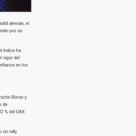
sátil alemán, el
nido por un
l índice ha
 vigor del
nfianza en los
utsche Börse y
e de
32 % del DAX
 un rally