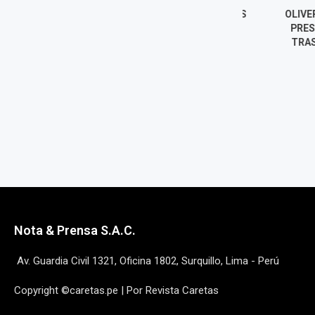
¿QUIÉNES SON LOS NUEVOS
OLIVER STARK
DIRECTORES DEL BCR?
PRESIDENTE 
BIOGRAFÍAS
TRAS LA SALI
DIREC
7 agosto, 2026
7 agost
Nota & Prensa S.A.C.
Av. Guardia Civil 1321, Oficina 1802, Surquillo, Lima - Perú
Copyright ©caretas.pe | Por Revista Caretas