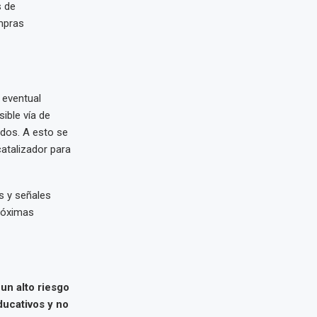
s de
mpras
 eventual
ible vía de
ados. A esto se
atalizador para
s y señales
róximas
un alto riesgo
ducativos y no