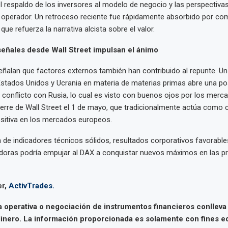
l respaldo de los inversores al modelo de negocio y las perspectiva
 operador. Un retroceso reciente fue rápidamente absorbido por co
 que refuerza la narrativa alcista sobre el valor.
señales desde Wall Street impulsan el ánimo
eñalan que factores externos también han contribuido al repunte. Un
stados Unidos y Ucrania en materia de materias primas abre una pos
l conflicto con Rusia, lo cual es visto con buenos ojos por los merc
erre de Wall Street el 1 de mayo, que tradicionalmente actúa como c
sitiva en los mercados europeos.
de indicadores técnicos sólidos, resultados corporativos favorable
adoras podría empujar al DAX a conquistar nuevos máximos en las p
er,
ActivTrades.
a operativa o negociación de instrumentos financieros conlleva 
inero. La información proporcionada es solamente con fines e