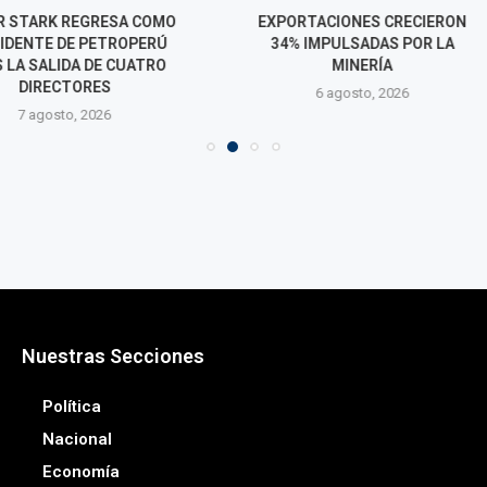
 REGRESA COMO
EXPORTACIONES CRECIERON
EXPORTACIO
DE PETROPERÚ
34% IMPULSADAS POR LA
ALCANZA
DA DE CUATRO
MINERÍA
HISTÓRICO Y
TORES
US$ 54 MIL MI
6 agosto, 2026
o, 2026
6 agos
Nuestras Secciones
Política
Nacional
Economía