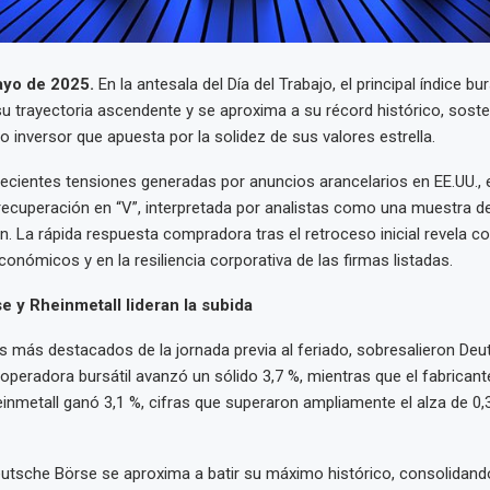
ayo de 2025.
En la antesala del Día del Trabajo, el principal índice bur
 trayectoria ascendente y se aproxima a su récord histórico, soste
o inversor que apuesta por la solidez de sus valores estrella.
recientes tensiones generadas por anuncios arancelarios en EE.UU., e
recuperación en “V”, interpretada por analistas como una muestra del
 La rápida respuesta compradora tras el retroceso inicial revela co
nómicos y en la resiliencia corporativa de las firmas listadas.
 y Rheinmetall lideran la subida
es más destacados de la jornada previa al feriado, sobresalieron De
 operadora bursátil avanzó un sólido 3,7 %, mientras que el fabricant
metall ganó 3,1 %, cifras que superaron ampliamente el alza de 0,
Deutsche Börse se aproxima a batir su máximo histórico, consolidando