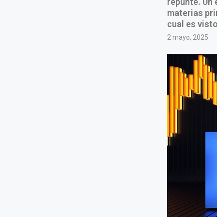
repunte. Un 
materias pri
cual es vist
2 mayo, 2025