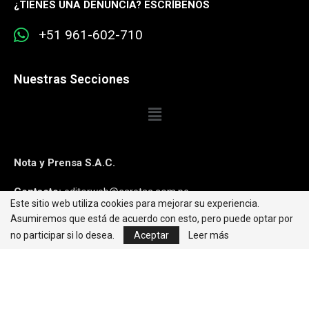
¿
TIENES UNA DENUNCIA? ESCRÍBENOS
+51 961-602-710
Nuestras Secciones
Nota y Prensa S.A.C.
Contacto:
editorweb@caretas.com.pe
Este sitio web utiliza cookies para mejorar su experiencia.
Asumiremos que está de acuerdo con esto, pero puede optar por
Síguenos:
no participar si lo desea.
Aceptar
Leer más