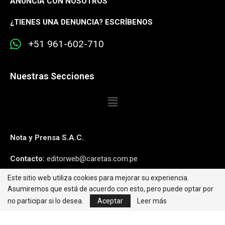
ANUNCIA CON NOSOTROS
¿
TIENES UNA DENUNCIA? ESCRÍBENOS
+51 961-602-710
Nuestras Secciones
Nota y Prensa S.A.C.
Contacto:
editorweb@caretas.com.pe
Este sitio web utiliza cookies para mejorar su experiencia.
Síguenos:
Asumiremos que está de acuerdo con esto, pero puede optar por
no participar si lo desea.
Aceptar
Leer más