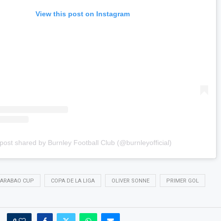
View this post on Instagram
post shared by Burnley Football Club (@burnleyofficial)
ARABAO CUP
COPA DE LA LIGA
OLIVER SONNE
PRIMER GOL
0