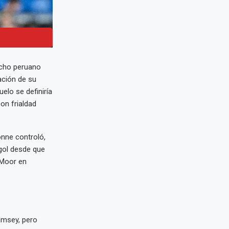
recho peruano
ación de su
elo se definiría
on frialdad
onne controló,
 gol desde que
 Moor en
amsey, pero