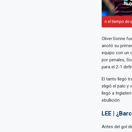
n el tiempo de d
Oliver Sonne fu
anotó su primer
equipo con un c
por penales, So
para el 2-1 defin
El tanto llegó 
eligió el palo y
llegó a Inglate
ebullición.
LEE | ¿Barc
Antes del gol d