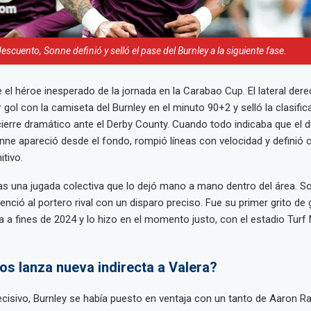
escuento, Sonne definió y selló el pase del Burnley a la siguiente fase.
e el héroe inesperado de la jornada en la Carabao Cup. El lateral de
 gol con la camiseta del Burnley en el minuto 90+2 y selló la clasific
ierre dramático ante el Derby County. Cuando todo indicaba que el du
nne apareció desde el fondo, rompió líneas con velocidad y definió c
itivo.
tras una jugada colectiva que lo dejó mano a mano dentro del área. S
 venció al portero rival con un disparo preciso. Fue su primer grito de
rra a fines de 2024 y lo hizo en el momento justo, con el estadio Turf
os lanza nueva indirecta a Valera?
ecisivo, Burnley se había puesto en ventaja con un tanto de Aaron R