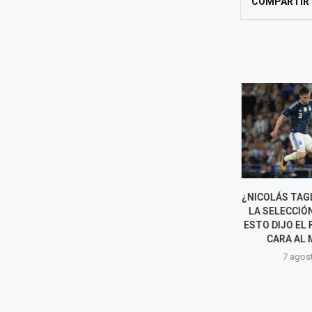
COMPARTIR
NORMA YARROW HABLA SOBRE
¿NICOLÁS TAGL
POSIBLE INTENTO DE
LA SELECCIÓ
REELECCIÓN ENCUBIERTA DE
ESTO DIJO EL 
RAFAEL LÓPEZ ALIAGA EN...
CARA AL M
7 agosto, 2026
7 agost