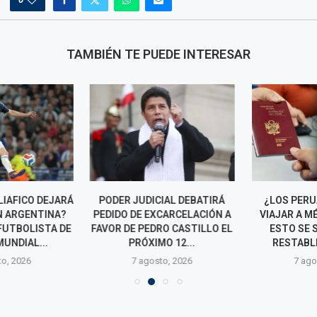
TAMBIÉN TE PUEDE INTERESAR
IAFICO DEJARÁ
PODER JUDICIAL DEBATIRÁ
¿LOS PERU
N ARGENTINA?
PEDIDO DE EXCARCELACIÓN A
VIAJAR A MÉX
FUTBOLISTA DE
FAVOR DE PEDRO CASTILLO EL
ESTO SE S
UNDIAL...
PRÓXIMO 12...
RESTABLEC
o, 2026
7 agosto, 2026
7 agos